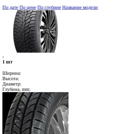
По дате
По цене
По глубине
Название модели
-
1 шт
Ширина:
Высота:
Диаметр:
Глубина, mm: