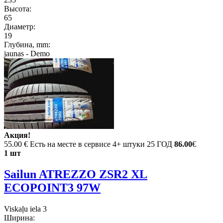
Высота:
65
Диаметр:
19
Глубина, mm:
jaunas - Demo
Акция!
55.00 €
Есть на месте в сервисе 4+ штуки 25 ГОД
86.00
€
1 шт
Sailun ATREZZO ZSR2 XL
ECOPOINT3 97W
Viskaļu iela 3
Ширина: