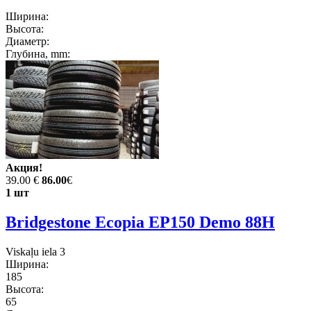
Ширина:
Высота:
Диаметр:
Глубина, mm:
Акция!
39.00 €
86.00
€
1 шт
Bridgestone Ecopia EP150 Demo 88H
Viskaļu iela 3
Ширина:
185
Высота:
65