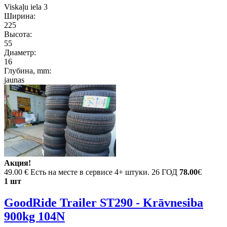
Viskaļu iela 3
Ширина:
225
Высота:
55
Диаметр:
16
Глубина, mm:
jaunas
Акция!
49.00 €
Есть на месте в сервисе 4+ штуки. 26 ГОД
78.00
€
1 шт
GoodRide Trailer ST290 - Krāvnesiba
900kg 104N