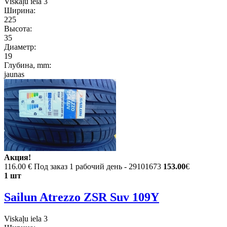
Viskaļu iela 3
Ширина:
225
Высота:
35
Диаметр:
19
Глубина, mm:
jaunas
Акция!
116.00 €
Под заказ 1 рабочий день - 29101673
153.00
€
1 шт
Sailun Atrezzo ZSR Suv 109Y
Viskaļu iela 3