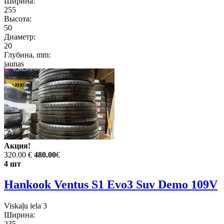
Ширина:
255
Высота:
50
Диаметр:
20
Глубина, mm:
jaunas
Акция!
320.00 €
480.00
€
4 шт
Hankook Ventus S1 Evo3 Suv Demo 109V
Viskaļu iela 3
Ширина:
235