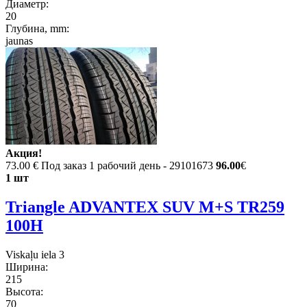
Диаметр:
20
Глубина, mm:
jaunas
Акция!
73.00 €
Под заказ 1 рабочий день - 29101673
96.00
€
1 шт
Triangle ADVANTEX SUV M+S TR259
100H
Viskaļu iela 3
Ширина:
215
Высота:
70