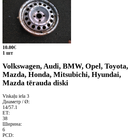
10.00
€
1 шт
Volkswagen, Audi, BMW, Opel, Toyota,
Mazda, Honda, Mitsubichi, Hyundai,
Mazda tērauda diski
Viskaļu iela 3
Диаметр / Ø:
14/57.1
ET:
38
Ширина:
6
PCD: