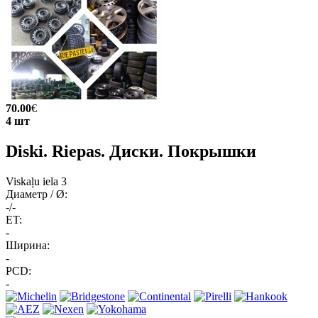
70.00
€
4 шт
Diski. Riepas. Диски. Покрышки
Viskaļu iela 3
Диаметр / Ø:
-/-
ET:
-
Ширина:
-
PCD:
-