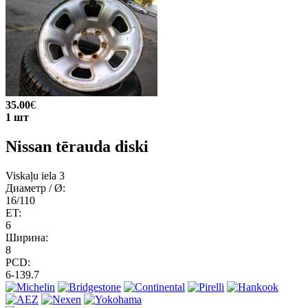
35.00
€
1 шт
Nissan tērauda diski
Viskaļu iela 3
Диаметр / Ø:
16/110
ET:
6
Ширина:
8
PCD:
6-139.7