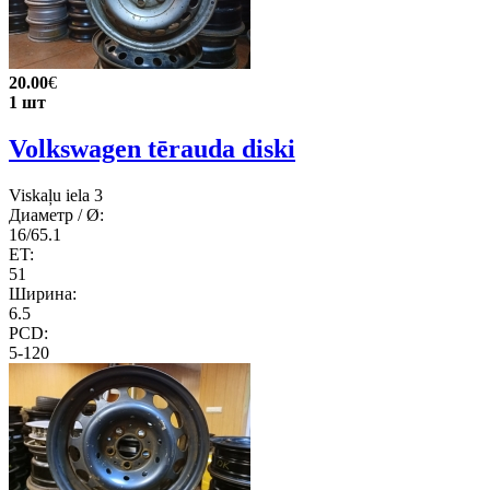
20.00
€
1 шт
Volkswagen tērauda diski
Viskaļu iela 3
Диаметр / Ø:
16/65.1
ET:
51
Ширина:
6.5
PCD:
5-120