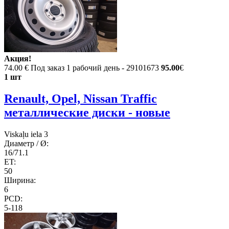
Акция!
74.00 €
Под заказ 1 рабочий день - 29101673
95.00
€
1 шт
Renault, Opel, Nissan Traffic
металлические диски - новые
Viskaļu iela 3
Диаметр / Ø:
16/71.1
ET:
50
Ширина:
6
PCD:
5-118