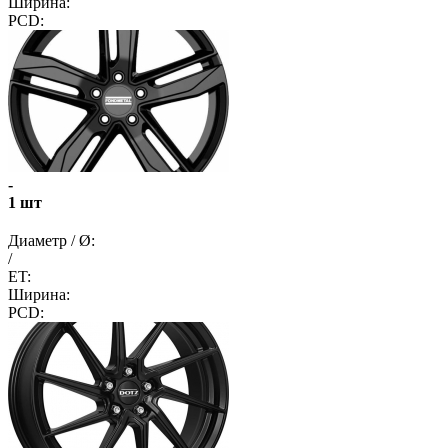
Ширина:
PCD:
-
1 шт
Диаметр / Ø:
/
ET:
Ширина:
PCD: