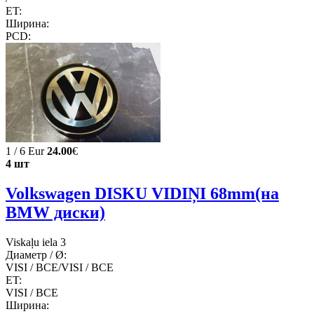
ET:
Ширина:
PCD:
1 / 6 Eur
24.00
€
4 шт
Volkswagen DISKU VIDIŅI 68mm(на
BMW диски)
Viskaļu iela 3
Диаметр / Ø:
VISI / ВСЕ/VISI / ВСЕ
ET:
VISI / ВСЕ
Ширина: