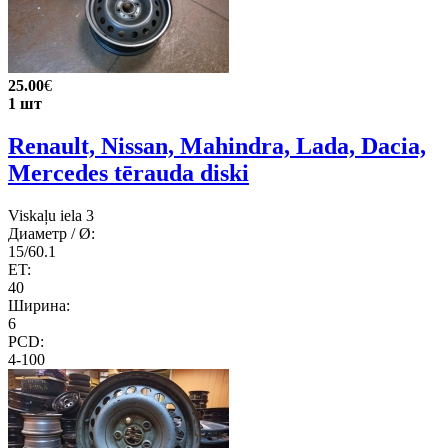
25.00
€
1 шт
Renault, Nissan, Mahindra, Lada, Dacia,
Mercedes tērauda diski
Viskaļu iela 3
Диаметр / Ø:
15/60.1
ET:
40
Ширина:
6
PCD:
4-100