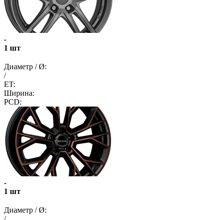
-
1 шт
Диаметр / Ø:
/
ET:
Ширина:
PCD:
-
1 шт
Диаметр / Ø:
/