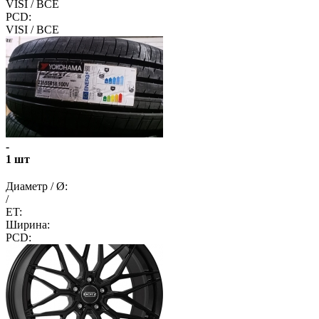
VISI / ВСЕ
PCD:
VISI / ВСЕ
-
1 шт
Диаметр / Ø:
/
ET:
Ширина:
PCD: