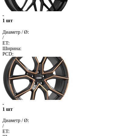
-
1 шт
Диаметр / Ø:
/
ET:
Ширина:
PCD:
-
1 шт
Диаметр / Ø:
/
ET: