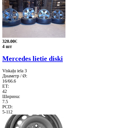
320.00
€
4 шт
Mercedes lietie diski
Viskaļu iela 3
Диаметр / Ø:
16/66.6
ET:
42
Ширина:
7.5
PCD:
5-112