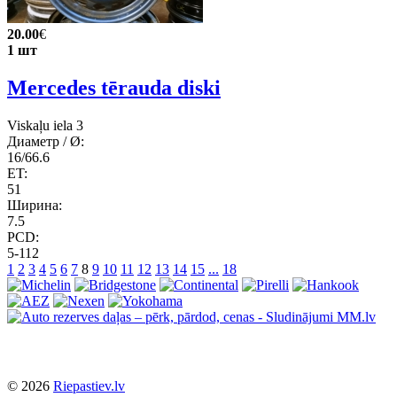
20.00
€
1 шт
Mercedes tērauda diski
Viskaļu iela 3
Диаметр / Ø:
16/66.6
ET:
51
Ширина:
7.5
PCD:
5-112
1
2
3
4
5
6
7
8
9
10
11
12
13
14
15
...
18
© 2026
Riepastiev.lv