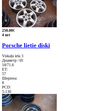
250.00
€
4 шт
Porsсhe lietie diski
Viskaļu iela 3
Диаметр / Ø:
18/71.6
ET:
57
Ширина:
8
PCD:
5-130