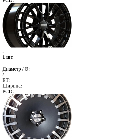
PCD:
-
1 шт
Диаметр / Ø:
/
ET:
Ширина:
PCD: