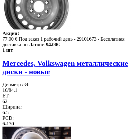
Акция!
77.00 €
Под заказ 1 рабочий день - 29101673 - Бесплатная
доставка по Латвии
94.00
€
1 шт
Mercedes, Volkswagen металлические
диски - новые
Диаметр / Ø:
16/84.1
ET:
62
Ширина:
6.5
PCD:
6-130