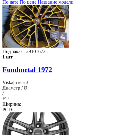
По дате
По цене
Название модели
Под заказ - 29101673
-
1 шт
Fondmetal 1972
Viskaļu iela 3
Диаметр / Ø:
/
ET:
Ширина:
PCD: