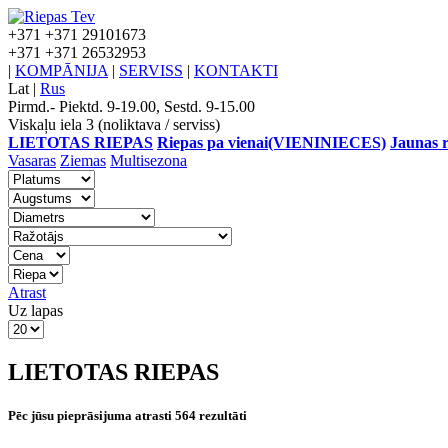
+371
+371 29101673
+371
+371 26532953
|
KOMPĀNIJA
|
SERVISS
|
KONTAKTI
Lat
|
Rus
Pirmd.- Piektd. 9-19.00, Sestd. 9-15.00
Viskaļu iela 3 (noliktava / serviss)
LIETOTAS RIEPAS
Riepas pa vienai(VIENINIECES)
Jaunas r
Vasaras
Ziemas
Multisezona
Atrast
Uz lapas
LIETOTAS RIEPAS
Pēc jūsu pieprāsijuma atrasti 564 rezultāti