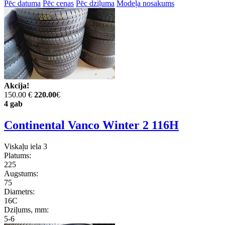
Pēc datuma
Pēc cenas
Pēc dziļuma
Modeļa nosakums
Akcija!
150.00 €
220.00
€
4 gab
Continental Vanco Winter 2 116H
Viskaļu iela 3
Platums:
225
Augstums:
75
Diametrs:
16C
Dziļums, mm:
5-6