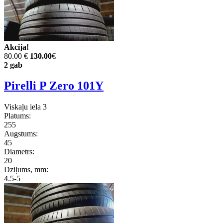
Akcija!
80.00 €
130.00
€
2 gab
Pirelli P Zero 101Y
Viskaļu iela 3
Platums:
255
Augstums:
45
Diametrs:
20
Dziļums, mm:
4.5-5