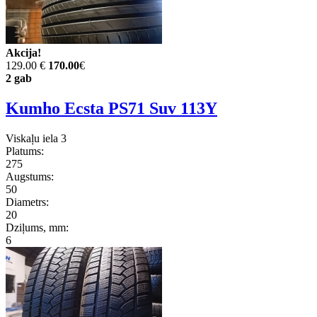
Akcija!
129.00 €
170.00
€
2 gab
Kumho Ecsta PS71 Suv 113Y
Viskaļu iela 3
Platums:
275
Augstums:
50
Diametrs:
20
Dziļums, mm:
6