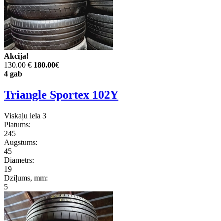
Akcija!
130.00 €
180.00
€
4 gab
Triangle Sportex 102Y
Viskaļu iela 3
Platums:
245
Augstums:
45
Diametrs:
19
Dziļums, mm:
5