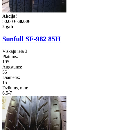
Akcija!
50.00 €
60.00
€
2 gab
Sunfull SF-982 85H
Viskaļu iela 3
Platums:
195
Augstums:
55
Diametrs:
15
Dziļums, mm:
6.5-7