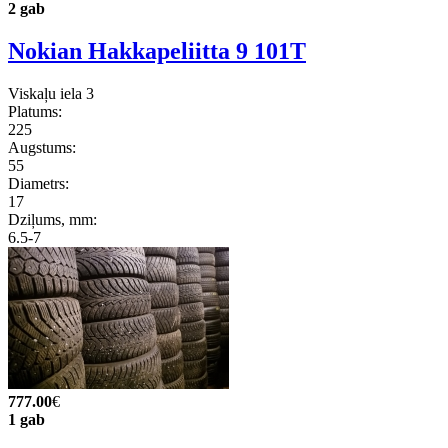
2 gab
Nokian Hakkapeliitta 9 101T
Viskaļu iela 3
Platums:
225
Augstums:
55
Diametrs:
17
Dziļums, mm:
6.5-7
777.00
€
1 gab