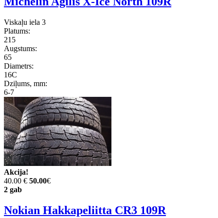
Michelin Agilis X-Ice North 109R
Viskaļu iela 3
Platums:
215
Augstums:
65
Diametrs:
16C
Dziļums, mm:
6-7
Akcija!
40.00 €
50.00
€
2 gab
Nokian Hakkapeliitta CR3 109R