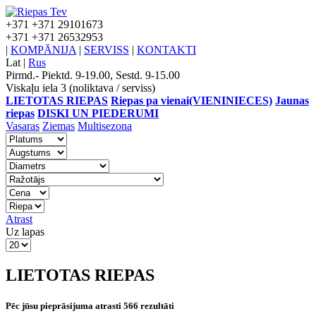
+371
+371 29101673
+371
+371 26532953
|
KOMPĀNIJA
|
SERVISS
|
KONTAKTI
Lat
|
Rus
Pirmd.- Piektd. 9-19.00, Sestd. 9-15.00
Viskaļu iela 3 (noliktava / serviss)
LIETOTAS RIEPAS
Riepas pa vienai(VIENINIECES)
Jaunas
riepas
DISKI UN PIEDERUMI
Vasaras
Ziemas
Multisezona
Atrast
Uz lapas
LIETOTAS RIEPAS
Pēc jūsu pieprāsijuma atrasti 566 rezultāti