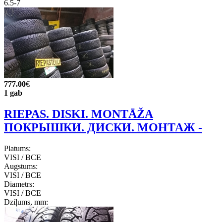
6.5-7
777.00
€
1 gab
RIEPAS. DISKI. MONTĀŽA
ПОКРЫШКИ. ДИСКИ. МОНТАЖ -
Platums:
VISI / ВСЕ
Augstums:
VISI / ВСЕ
Diametrs:
VISI / ВСЕ
Dziļums, mm: