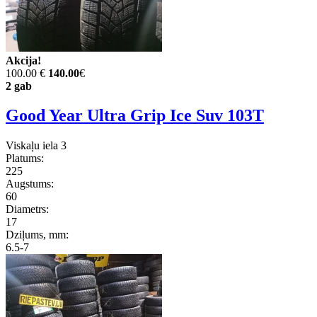
Akcija!
100.00 €
140.00
€
2 gab
Good Year Ultra Grip Ice Suv 103T
Viskaļu iela 3
Platums:
225
Augstums:
60
Diametrs:
17
Dziļums, mm:
6.5-7