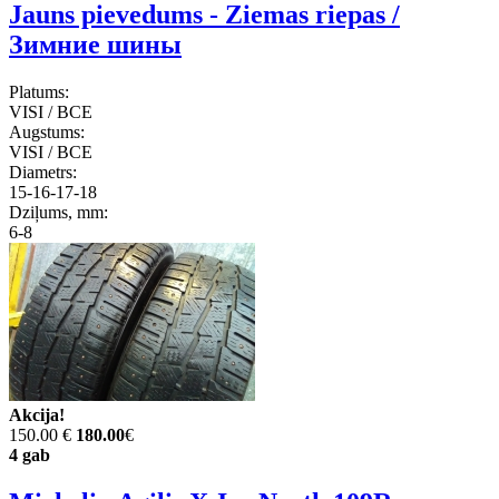
Jauns pievedums - Ziemas riepas /
Зимние шины
Platums:
VISI / ВСЕ
Augstums:
VISI / ВСЕ
Diametrs:
15-16-17-18
Dziļums, mm:
6-8
Akcija!
150.00 €
180.00
€
4 gab