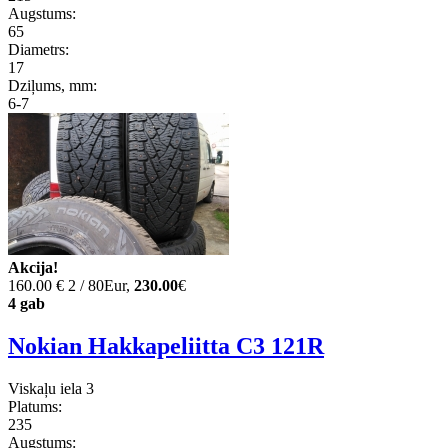
Augstums:
65
Diametrs:
17
Dziļums, mm:
6-7
Akcija!
160.00 €
2 / 80Eur,
230.00
€
4 gab
Nokian Hakkapeliitta C3 121R
Viskaļu iela 3
Platums:
235
Augstums: