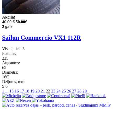
Akcija!
40.00 €
50.00
€
2 gab
Sailun Commercio VX1 112R
Viskaļu iela 3
Platums:
225
Augstums:
65
Diametrs:
16C
Dziļums, mm:
5-6
1
...
15
16
17
18
19
20
21
22
23
24
25
26
27
28
29