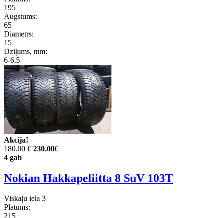
195
Augstums:
65
Diametrs:
15
Dziļums, mm:
6-6.5
Akcija!
180.00 €
230.00
€
4 gab
Nokian Hakkapeliitta 8 SuV 103T
Viskaļu iela 3
Platums:
215