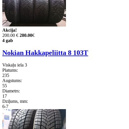
Akcija!
200.00 €
280.00
€
4 gab
Nokian Hakkapeliitta 8 103T
Viskaļu iela 3
Platums:
235
Augstums:
55
Diametrs:
17
Dziļums, mm:
6-7