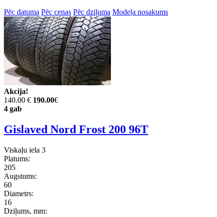
Pēc datuma
Pēc cenas
Pēc dziļuma
Modeļa nosakums
Akcija!
140.00 €
190.00
€
4 gab
Gislaved Nord Frost 200 96T
Viskaļu iela 3
Platums:
205
Augstums:
60
Diametrs:
16
Dziļums, mm: