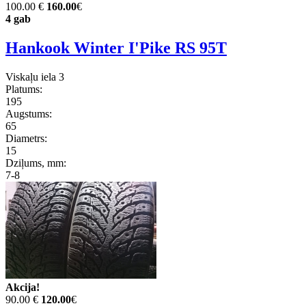
100.00 €
160.00
€
4 gab
Hankook Winter I'Pike RS 95T
Viskaļu iela 3
Platums:
195
Augstums:
65
Diametrs:
15
Dziļums, mm:
7-8
Akcija!
90.00 €
120.00
€