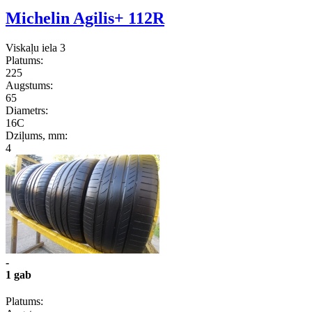
Michelin Agilis+ 112R
Viskaļu iela 3
Platums:
225
Augstums:
65
Diametrs:
16C
Dziļums, mm:
4
-
1 gab
Platums: