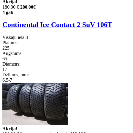
Akcija!
180.00 €
280.00
€
4 gab
Continental Ice Contact 2 SuV 106T
Viskaļu iela 3
Platums:
225
Augstums:
65
Diametrs:
17
Dziļums, mm:
6.5-7
Akcija!