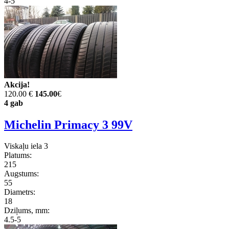
4-5
Akcija!
120.00 €
145.00
€
4 gab
Michelin Primacy 3 99V
Viskaļu iela 3
Platums:
215
Augstums:
55
Diametrs:
18
Dziļums, mm:
4.5-5