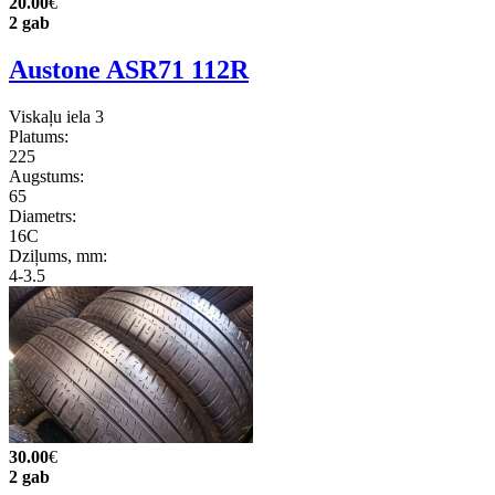
20.00
€
2 gab
Austone ASR71 112R
Viskaļu iela 3
Platums:
225
Augstums:
65
Diametrs:
16C
Dziļums, mm:
4-3.5
30.00
€
2 gab