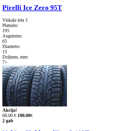
Pirelli Ice Zero 95T
Viskaļu iela 3
Platums:
195
Augstums:
65
Diametrs:
15
Dziļums, mm:
7+
Akcija!
60.00 €
100.00
€
2 gab