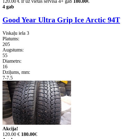
120.00 €
Ir uz vietas servisā 4+ gab
180.00
€
4 gab
Good Year Ultra Grip Ice Arctic 94T
Viskaļu iela 3
Platums:
205
Augstums:
55
Diametrs:
16
Dziļums, mm:
7-7.5
Akcija!
120.00 €
180.00
€