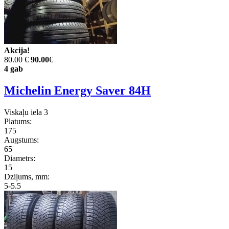
Akcija!
80.00 €
90.00
€
4 gab
Michelin Energy Saver 84H
Viskaļu iela 3
Platums:
175
Augstums:
65
Diametrs:
15
Dziļums, mm:
5-5.5