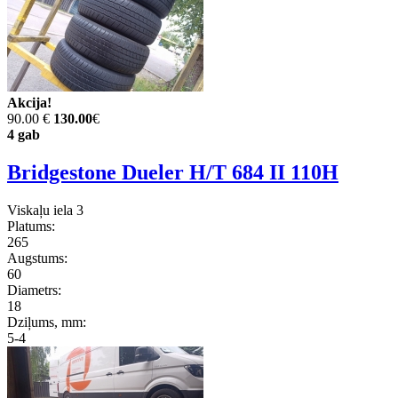
Akcija!
90.00 €
130.00
€
4 gab
Bridgestone Dueler H/T 684 II 110H
Viskaļu iela 3
Platums:
265
Augstums:
60
Diametrs:
18
Dziļums, mm:
5-4