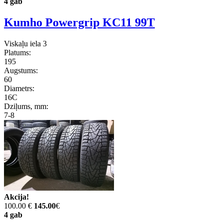
4 gab
Kumho Powergrip KC11 99T
Viskaļu iela 3
Platums:
195
Augstums:
60
Diametrs:
16C
Dziļums, mm:
7-8
Akcija!
100.00 €
145.00
€
4 gab