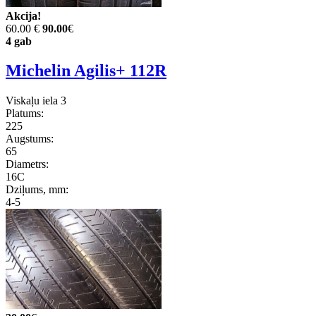
Akcija!
60.00 €
90.00
€
4 gab
Michelin Agilis+ 112R
Viskaļu iela 3
Platums:
225
Augstums:
65
Diametrs:
16C
Dziļums, mm:
4-5