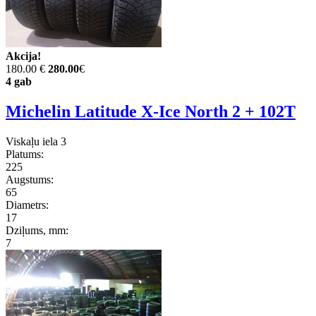
Akcija!
180.00 €
280.00
€
4 gab
Michelin Latitude X-Ice North 2 + 102T
Viskaļu iela 3
Platums:
225
Augstums:
65
Diametrs:
17
Dziļums, mm:
7