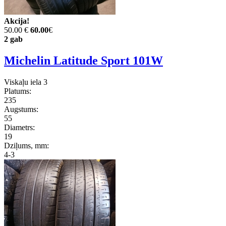
Akcija!
50.00 €
60.00
€
2 gab
Michelin Latitude Sport 101W
Viskaļu iela 3
Platums:
235
Augstums:
55
Diametrs:
19
Dziļums, mm:
4-3