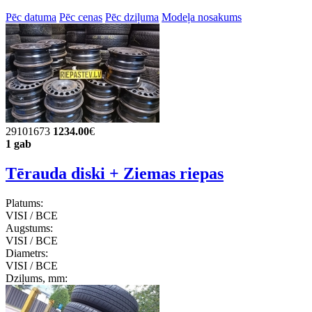
Pēc datuma
Pēc cenas
Pēc dziļuma
Modeļa nosakums
29101673
1234.00
€
1 gab
Tērauda diski + Ziemas riepas
Platums:
VISI / ВСЕ
Augstums:
VISI / ВСЕ
Diametrs:
VISI / ВСЕ
Dziļums, mm: