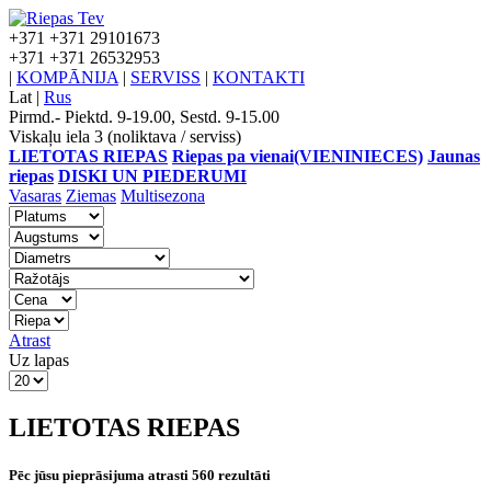
+371
+371 29101673
+371
+371 26532953
|
KOMPĀNIJA
|
SERVISS
|
KONTAKTI
Lat
|
Rus
Pirmd.- Piektd. 9-19.00, Sestd. 9-15.00
Viskaļu iela 3 (noliktava / serviss)
LIETOTAS RIEPAS
Riepas pa vienai(VIENINIECES)
Jaunas
riepas
DISKI UN PIEDERUMI
Vasaras
Ziemas
Multisezona
Atrast
Uz lapas
LIETOTAS RIEPAS
Pēc jūsu pieprāsijuma atrasti 560 rezultāti