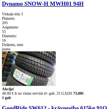
Dynamo SNOW-H MWH01 94H
Viskaļu iela 3
Platums:
205
Augstums:
55
Diametrs:
16
Dziļums, mm:
jauna
Akcija!
49.00 €
Ir uz vietas servisā 4+ gab. 25 GADS
73.00
€
1 gab
GoodRide SW612 - krāvnesiba 615kg 91Q