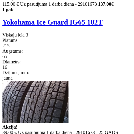
115.00 €
Uz pasutijuma 1 darba diena - 29101673
137.00
€
1 gab
Yokohama Ice Guard IG65 102T
Viskaļu iela 3
Platums:
215
Augstums:
65
Diametrs:
16
Dziļums, mm:
jauna
Akcija!
89.00 €
Uz pasutijuma 1 darba diena - 29101673 - 25 GADS