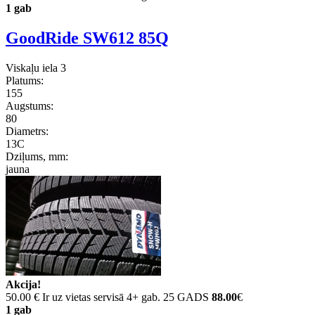
1 gab
GoodRide SW612 85Q
Viskaļu iela 3
Platums:
155
Augstums:
80
Diametrs:
13C
Dziļums, mm:
jauna
Akcija!
50.00 €
Ir uz vietas servisā 4+ gab. 25 GADS
88.00
€
1 gab