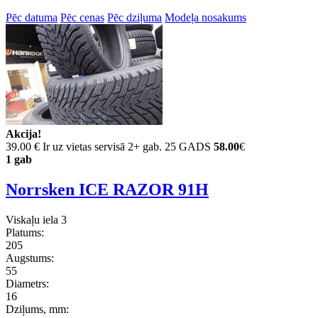
Pēc datuma
Pēc cenas
Pēc dziļuma
Modeļa nosakums
Akcija!
39.00 €
Ir uz vietas servisā 2+ gab. 25 GADS
58.00
€
1 gab
Norrsken ICE RAZOR 91H
Viskaļu iela 3
Platums:
205
Augstums:
55
Diametrs:
16
Dziļums, mm: