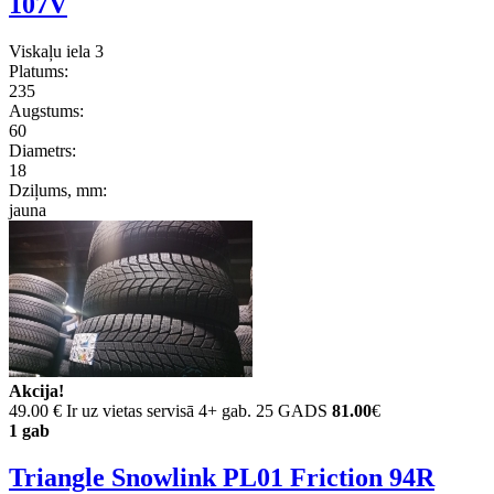
107V
Viskaļu iela 3
Platums:
235
Augstums:
60
Diametrs:
18
Dziļums, mm:
jauna
Akcija!
49.00 €
Ir uz vietas servisā 4+ gab. 25 GADS
81.00
€
1 gab
Triangle Snowlink PL01 Friction 94R