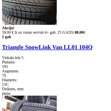
Akcija!
59.00 €
Ir uz vietas servisā 4+ gab. 25 GADS
88.00
€
1 gab
Triangle SnowLink Van LL01 104Q
Viskaļu iela 3
Platums:
195
Augstums:
70
Diametrs:
15C
Dziļums, mm:
jauna