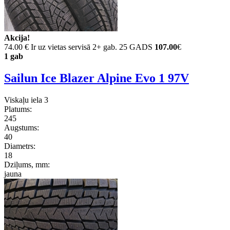
Akcija!
74.00 €
Ir uz vietas servisā 2+ gab. 25 GADS
107.00
€
1 gab
Sailun Ice Blazer Alpine Evo 1 97V
Viskaļu iela 3
Platums:
245
Augstums:
40
Diametrs:
18
Dziļums, mm:
jauna