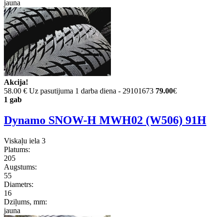
jauna
Akcija!
58.00 €
Uz pasutijuma 1 darba diena - 29101673
79.00
€
1 gab
Dynamo SNOW-H MWH02 (W506) 91H
Viskaļu iela 3
Platums:
205
Augstums:
55
Diametrs:
16
Dziļums, mm:
jauna