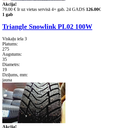
Akcija!
79.00 €
Ir uz vietas servisā 4+ gab. 24 GADS
126.00
€
1 gab
Triangle Snowlink PL02 100W
Viskaļu iela 3
Platums:
275
Augstums:
35
Diametrs:
19
Dziļums, mm:
jauna
Akcija!