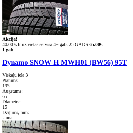
Akcija!
40.00 €
Ir uz vietas servisā 4+ gab. 25 GADS
65.00
€
1 gab
Dynamo SNOW-H MWH01 (BW56) 95T
Viskaļu iela 3
Platums:
195
Augstums:
65
Diametrs:
15
Dziļums, mm:
jauna