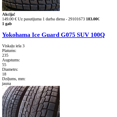
Akcija!
149.00 €
Uz pasutijuma 1 darba diena - 29101673
183.00
€
1 gab
Yokohama Ice Guard G075 SUV 100Q
Viskaļu iela 3
Platums:
235
Augstums:
55
Diametrs:
18
Dziļums, mm:
jauna