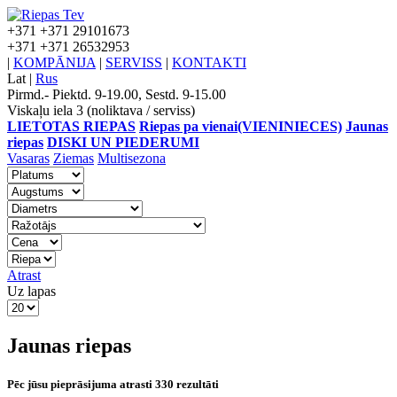
+371
+371 29101673
+371
+371 26532953
|
KOMPĀNIJA
|
SERVISS
|
KONTAKTI
Lat
|
Rus
Pirmd.- Piektd. 9-19.00, Sestd. 9-15.00
Viskaļu iela 3 (noliktava / serviss)
LIETOTAS RIEPAS
Riepas pa vienai(VIENINIECES)
Jaunas
riepas
DISKI UN PIEDERUMI
Vasaras
Ziemas
Multisezona
Atrast
Uz lapas
Jaunas riepas
Pēc jūsu pieprāsijuma atrasti 330 rezultāti