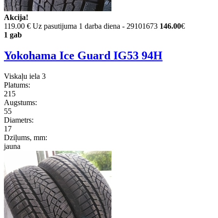
Akcija!
119.00 €
Uz pasutijuma 1 darba diena - 29101673
146.00
€
1 gab
Yokohama Ice Guard IG53 94H
Viskaļu iela 3
Platums:
215
Augstums:
55
Diametrs:
17
Dziļums, mm:
jauna