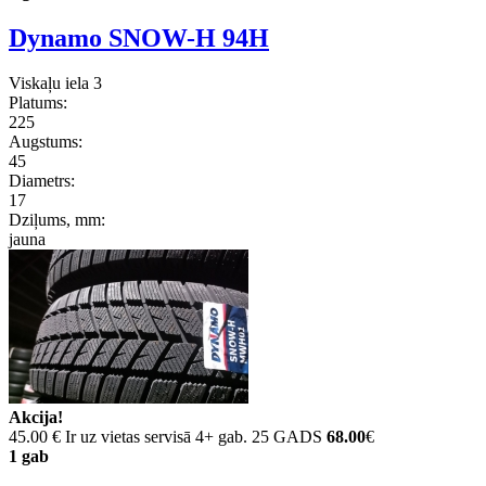
Dynamo SNOW-H 94H
Viskaļu iela 3
Platums:
225
Augstums:
45
Diametrs:
17
Dziļums, mm:
jauna
Akcija!
45.00 €
Ir uz vietas servisā 4+ gab. 25 GADS
68.00
€
1 gab