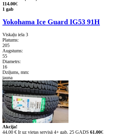
114.00
€
1 gab
Yokohama Ice Guard IG53 91H
Viskaļu iela 3
Platums:
205
Augstums:
55
Diametrs:
16
Dziļums, mm:
jauna
Akcija!
44.00 €
Ir uz vietas servisā 4+ gab. 25 GADS
61.00
€