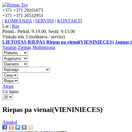
+371
+371 29101673
+371
+371 26532953
|
KOMPĀNIJA
|
SERVISS
|
KONTAKTI
Lat
|
Rus
Pirmd.- Piektd. 9-19.00, Sestd. 9-15.00
Viskaļu iela 3 (noliktava / serviss)
LIETOTAS RIEPAS
Riepas pa vienai(VIENINIECES)
Jaunas r
Vasaras
Ziemas
Multisezona
Atrast
Uz lapas
Riepas pa vienai(VIENINIECES)
Atpakaļ