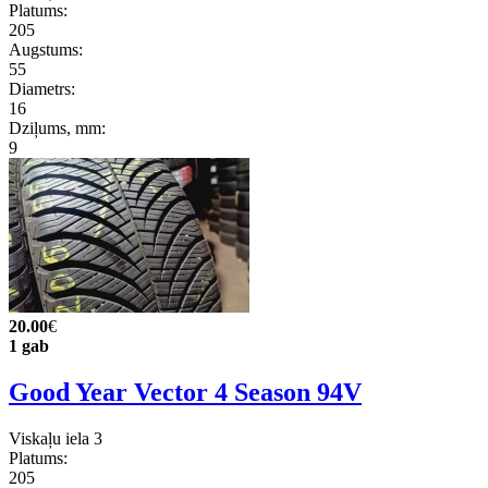
Platums:
205
Augstums:
55
Diametrs:
16
Dziļums, mm:
9
20.00
€
1 gab
Good Year Vector 4 Season 94V
Viskaļu iela 3
Platums:
205