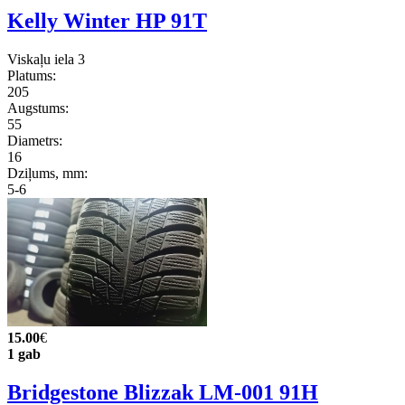
Kelly Winter HP 91T
Viskaļu iela 3
Platums:
205
Augstums:
55
Diametrs:
16
Dziļums, mm:
5-6
15.00
€
1 gab
Bridgestone Blizzak LM-001 91H