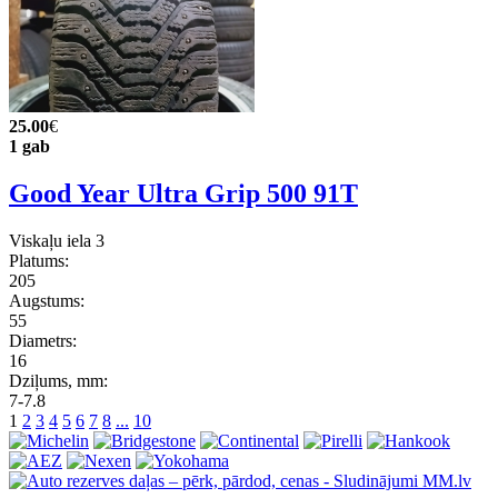
25.00
€
1 gab
Good Year Ultra Grip 500 91T
Viskaļu iela 3
Platums:
205
Augstums:
55
Diametrs:
16
Dziļums, mm:
7-7.8
1
2
3
4
5
6
7
8
...
10