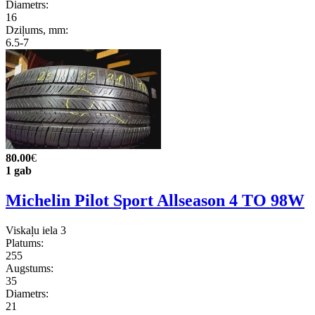
Diametrs:
16
Dziļums, mm:
6.5-7
80.00
€
1 gab
Michelin Pilot Sport Allseason 4 TO 98W
Viskaļu iela 3
Platums:
255
Augstums:
35
Diametrs:
21