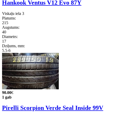
Hankook Ventus V12 Evo 87Y
Viskaļu iela 3
Platums:
215
Augstums:
40
Diametrs:
17
Dziļums, mm:
5.5-6
90.00
€
1 gab
Pirelli Scorpion Verde Seal Inside 99V