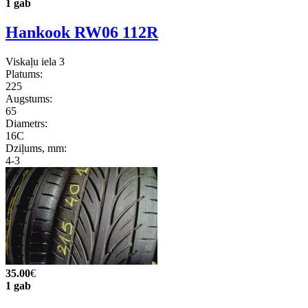
1 gab
Hankook RW06 112R
Viskaļu iela 3
Platums:
225
Augstums:
65
Diametrs:
16C
Dziļums, mm:
4-3
35.00
€
1 gab