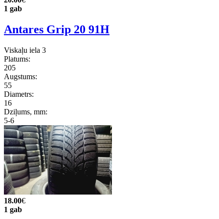
1 gab
Antares Grip 20 91H
Viskaļu iela 3
Platums:
205
Augstums:
55
Diametrs:
16
Dziļums, mm:
5-6
18.00
€
1 gab