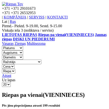
+371
+371 29101673
+371
+371 26532953
|
KOMPĀNIJA
|
SERVISS
|
KONTAKTI
Lat
|
Rus
Pirmd.- Piektd. 9-19.00, Sestd. 9-15.00
Viskaļu iela 3 (noliktava / serviss)
LIETOTAS RIEPAS
Riepas pa vienai(VIENINIECES)
Jaunas
riepas
DISKI UN PIEDERUMI
Vasaras
Ziemas
Multisezona
Atrast
Uz lapas
Riepas pa vienai(VIENINIECES)
Pēc jūsu pieprāsijuma atrasti 199 rezultāti