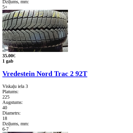
Dziļums, mm:
5+
35.00
€
1 gab
Vredestein Nord Trac 2 92T
Viskaļu iela 3
Platums:
225
Augstums:
40
Diametrs:
18
Dziļums, mm:
6-7