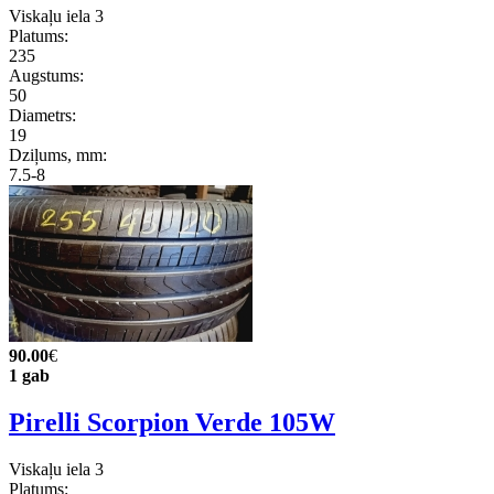
Viskaļu iela 3
Platums:
235
Augstums:
50
Diametrs:
19
Dziļums, mm:
7.5-8
90.00
€
1 gab
Pirelli Scorpion Verde 105W
Viskaļu iela 3
Platums: