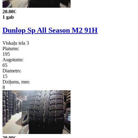
20.00
€
1 gab
Dunlop Sp All Season M2 91H
Viskaļu iela 3
Platums:
195
Augstums:
65
Diametrs:
15
Dziļums, mm:
8
20.00
€