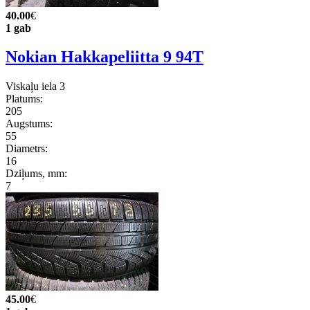
40.00
€
1 gab
Nokian Hakkapeliitta 9 94T
Viskaļu iela 3
Platums:
205
Augstums:
55
Diametrs:
16
Dziļums, mm:
7
45.00
€