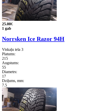
25.00
€
1 gab
Norrsken Ice Razor 94H
Viskaļu iela 3
Platums:
215
Augstums:
55
Diametrs:
17
Dziļums, mm:
7.5