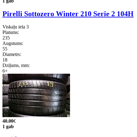
1 gab
Pirelli Sottozero Winter 210 Serie 2 104H
Viskaļu iela 3
Platums:
235
Augstums:
55
Diametrs:
18
Dziļums, mm:
6+
40.00
€
1 gab