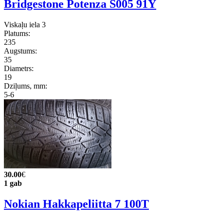
Bridgestone Potenza S005 91Y
Viskaļu iela 3
Platums:
235
Augstums:
35
Diametrs:
19
Dziļums, mm:
5-6
30.00
€
1 gab
Nokian Hakkapeliitta 7 100T