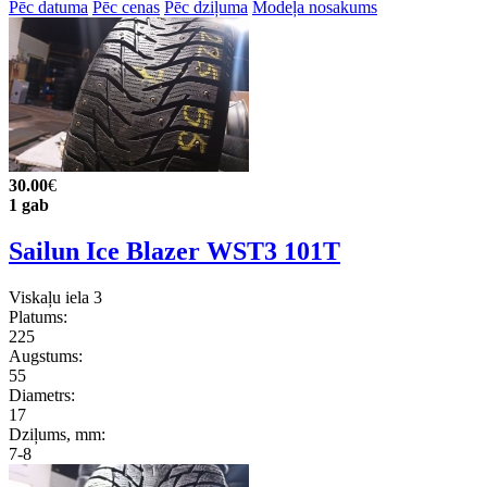
Pēc datuma
Pēc cenas
Pēc dziļuma
Modeļa nosakums
30.00
€
1 gab
Sailun Ice Blazer WST3 101T
Viskaļu iela 3
Platums:
225
Augstums:
55
Diametrs:
17
Dziļums, mm:
7-8