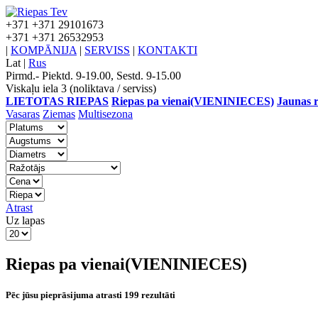
+371
+371 29101673
+371
+371 26532953
|
KOMPĀNIJA
|
SERVISS
|
KONTAKTI
Lat
|
Rus
Pirmd.- Piektd. 9-19.00, Sestd. 9-15.00
Viskaļu iela 3 (noliktava / serviss)
LIETOTAS RIEPAS
Riepas pa vienai(VIENINIECES)
Jaunas r
Vasaras
Ziemas
Multisezona
Atrast
Uz lapas
Riepas pa vienai(VIENINIECES)
Pēc jūsu pieprāsijuma atrasti 199 rezultāti