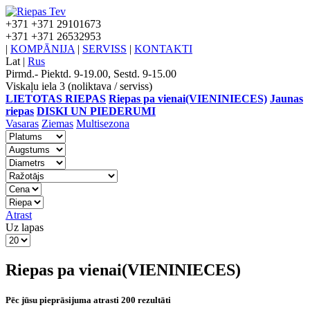
+371
+371 29101673
+371
+371 26532953
|
KOMPĀNIJA
|
SERVISS
|
KONTAKTI
Lat
|
Rus
Pirmd.- Piektd. 9-19.00, Sestd. 9-15.00
Viskaļu iela 3 (noliktava / serviss)
LIETOTAS RIEPAS
Riepas pa vienai(VIENINIECES)
Jaunas
riepas
DISKI UN PIEDERUMI
Vasaras
Ziemas
Multisezona
Atrast
Uz lapas
Riepas pa vienai(VIENINIECES)
Pēc jūsu pieprāsijuma atrasti 200 rezultāti