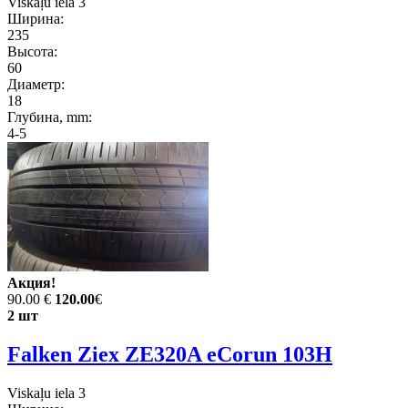
Viskaļu iela 3
Ширина:
235
Высота:
60
Диаметр:
18
Глубина, mm:
4-5
Акция!
90.00 €
120.00
€
2 шт
Falken Ziex ZE320A eCorun 103H
Viskaļu iela 3