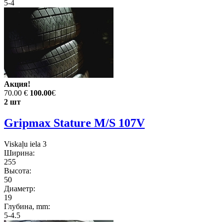
5-4
Акция!
70.00 €
100.00
€
2 шт
Gripmax Stature M/S 107V
Viskaļu iela 3
Ширина:
255
Высота:
50
Диаметр:
19
Глубина, mm:
5-4.5