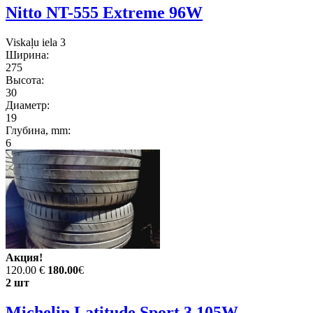
Nitto NT-555 Extreme 96W
Viskaļu iela 3
Ширина:
275
Высота:
30
Диаметр:
19
Глубина, mm:
6
Акция!
120.00 €
180.00
€
2 шт
Michelin Latitude Sport 3 105W