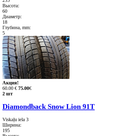
235
Высота:
60
Диаметр:
18
Глубина, mm:
5
Акция!
60.00 €
75.00
€
2 шт
Diamondback Snow Lion 91T
Viskaļu iela 3
Ширина:
195
Высота: