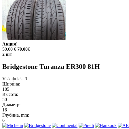
Акция!
50.00 €
70.00
€
2 шт
Bridgestone Turanza ER300 81H
Viskaļu iela 3
Ширина:
185
Высота:
50
Диаметр:
16
Глубина, mm:
6