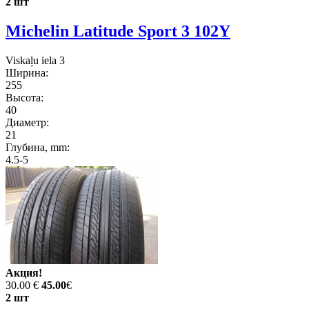
2 шт
Michelin Latitude Sport 3 102Y
Viskaļu iela 3
Ширина:
255
Высота:
40
Диаметр:
21
Глубина, mm:
4.5-5
Акция!
30.00 €
45.00
€
2 шт