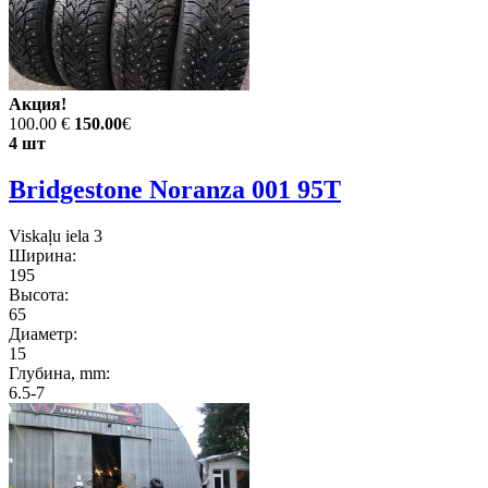
Акция!
100.00 €
150.00
€
4 шт
Bridgestone Noranza 001 95T
Viskaļu iela 3
Ширина:
195
Высота:
65
Диаметр:
15
Глубина, mm:
6.5-7