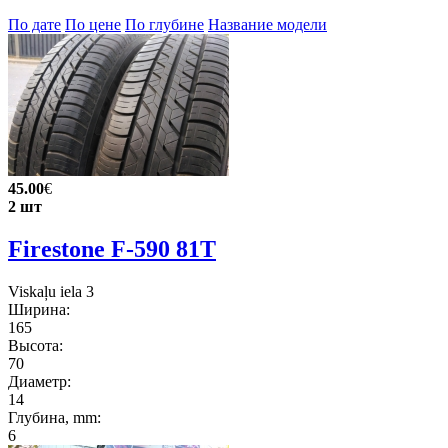
По дате
По цене
По глубине
Название модели
45.00
€
2 шт
Firestone F-590 81T
Viskaļu iela 3
Ширина:
165
Высота:
70
Диаметр:
14
Глубина, mm:
6