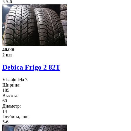
5.5-6
40.00
€
2 шт
Debica Frigo 2 82T
Viskaļu iela 3
Ширина:
185
Высота:
60
Диаметр:
14
Глубина, mm:
5-6