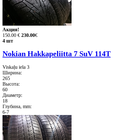
Акция!
150.00 €
230.00
€
4 шт
Nokian Hakkapeliitta 7 SuV 114T
Viskaļu iela 3
Ширина:
265
Высота:
60
Диаметр:
18
Глубина, mm:
6-7