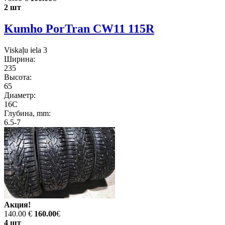
2 шт
Kumho PorTran CW11 115R
Viskaļu iela 3
Ширина:
235
Высота:
65
Диаметр:
16C
Глубина, mm:
6.5-7
Акция!
140.00 €
160.00
€
4 шт