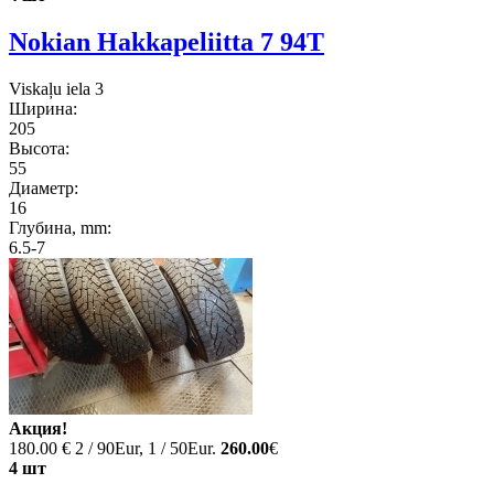
Nokian Hakkapeliitta 7 94T
Viskaļu iela 3
Ширина:
205
Высота:
55
Диаметр:
16
Глубина, mm:
6.5-7
Акция!
180.00 €
2 / 90Eur, 1 / 50Eur.
260.00
€
4 шт