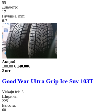
55
Диаметр:
17
Глубина, mm:
6-7
Акция!
100.00 €
140.00
€
2 шт
Good Year Ultra Grip Ice Suv 103T
Viskaļu iela 3
Ширина:
225
Высота:
60