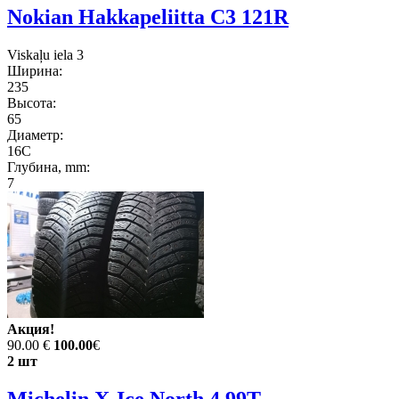
Nokian Hakkapeliitta C3 121R
Viskaļu iela 3
Ширина:
235
Высота:
65
Диаметр:
16C
Глубина, mm:
7
Акция!
90.00 €
100.00
€
2 шт
Michelin X-Ice North 4 99T