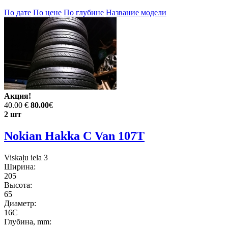
По дате
По цене
По глубине
Название модели
Акция!
40.00 €
80.00
€
2 шт
Nokian Hakka C Van 107T
Viskaļu iela 3
Ширина:
205
Высота:
65
Диаметр:
16C
Глубина, mm: