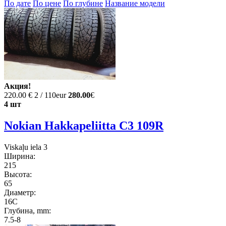
По дате
По цене
По глубине
Название модели
Акция!
220.00 €
2 / 110eur
280.00
€
4 шт
Nokian Hakkapeliitta C3 109R
Viskaļu iela 3
Ширина:
215
Высота:
65
Диаметр:
16C
Глубина, mm:
7.5-8