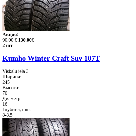
Акция!
90.00 €
130.00
€
2 шт
Kumho Winter Craft Suv 107T
Viskaļu iela 3
Ширина:
245
Высота:
70
Диаметр:
16
Глубина, mm:
8-8.5