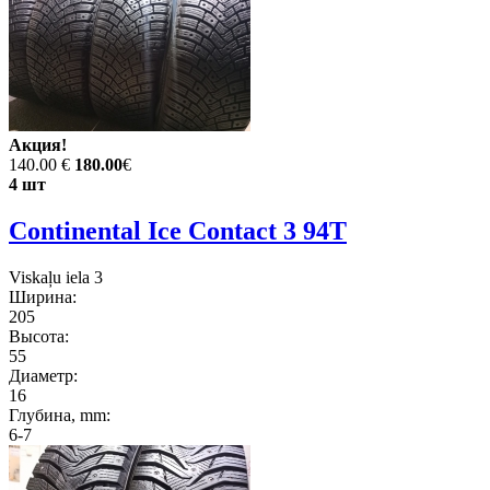
Акция!
140.00 €
180.00
€
4 шт
Continental Ice Contact 3 94T
Viskaļu iela 3
Ширина:
205
Высота:
55
Диаметр:
16
Глубина, mm:
6-7