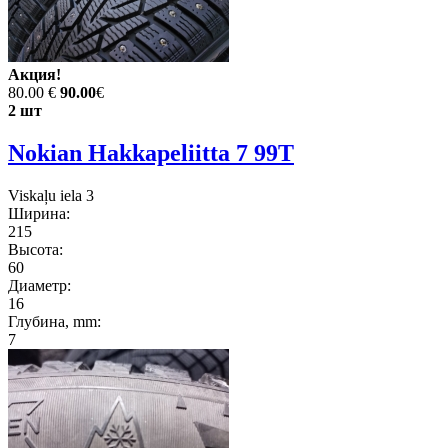
Акция!
80.00 €
90.00
€
2 шт
Nokian Hakkapeliitta 7 99T
Viskaļu iela 3
Ширина:
215
Высота:
60
Диаметр:
16
Глубина, mm:
7