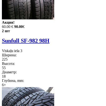
Акция!
60.00 €
90.00
€
2 шт
Sunfull SF-982 98H
Viskaļu iela 3
Ширина:
225
Высота:
55
Диаметр:
18
Глубина, mm:
6+