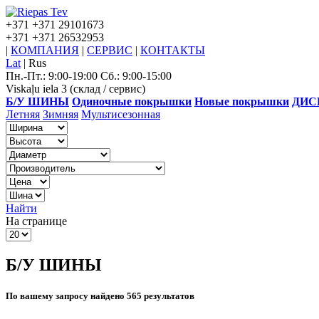
+371
+371 29101673
+371
+371 26532953
|
КОМПАНИЯ
|
СЕРВИС
|
КОНТАКТЫ
Lat
|
Rus
Пн.-Пт.: 9:00-19:00 Сб.: 9:00-15:00
Viskaļu iela 3 (склад / сервис)
Б/У ШИНЫ
Одиночные покрышки
Новые покрышки
ДИС
Летняя
Зимняя
Мультисезонная
Найти
На странице
Б/У ШИНЫ
По вашему запросу найдено 565 результатов