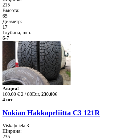
215
Высота:
65
Диаметр:
17
Глубина, mm:
6-7
Акция!
160.00 €
2 / 80Eur,
230.00
€
4 шт
Nokian Hakkapeliitta C3 121R
Viskaļu iela 3
Ширина:
235