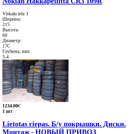
Nokian Hakkapeliitta CR3 109R
Viskaļu iela 3
Ширина:
215
Высота:
60
Диаметр:
17C
Глубина, mm:
5-4
1234.00
€
1 шт
Lietotas riepas. Б/у покрышки. Диски.
Монтаж - НОВЫЙ ПРИВОЗ