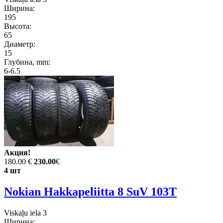
Ширина:
195
Высота:
65
Диаметр:
15
Глубина, mm:
6-6.5
Акция!
180.00 €
230.00
€
4 шт
Nokian Hakkapeliitta 8 SuV 103T
Viskaļu iela 3
Ширина: