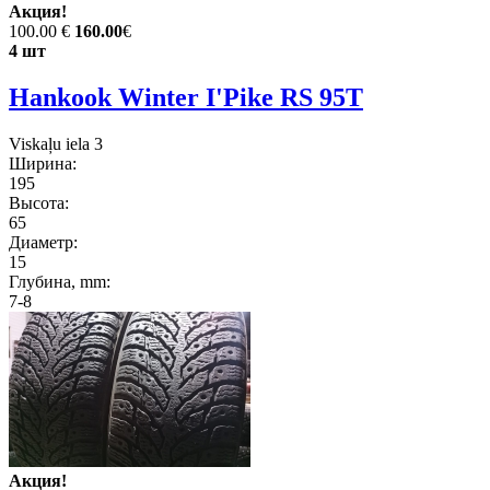
Акция!
100.00 €
160.00
€
4 шт
Hankook Winter I'Pike RS 95T
Viskaļu iela 3
Ширина:
195
Высота:
65
Диаметр:
15
Глубина, mm:
7-8
Акция!