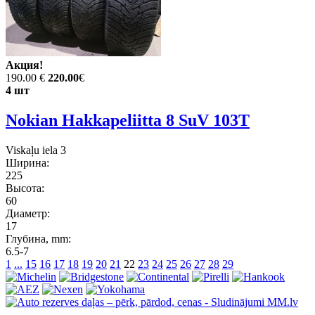
Акция!
190.00 €
220.00
€
4 шт
Nokian Hakkapeliitta 8 SuV 103T
Viskaļu iela 3
Ширина:
225
Высота:
60
Диаметр:
17
Глубина, mm:
6.5-7
1
...
15
16
17
18
19
20
21
22
23
24
25
26
27
28
29