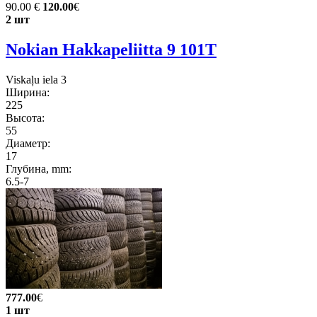
90.00 €
120.00
€
2 шт
Nokian Hakkapeliitta 9 101T
Viskaļu iela 3
Ширина:
225
Высота:
55
Диаметр:
17
Глубина, mm:
6.5-7
777.00
€
1 шт