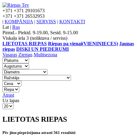
+371
+371 29101673
+371
+371 26532953
|
KOMPĀNIJA
|
SERVISS
|
KONTAKTI
Lat
|
Rus
Pirmd.- Piektd. 9-19.00, Sestd. 9-15.00
Viskaļu iela 3 (noliktava / serviss)
LIETOTAS RIEPAS
Riepas pa vienai(VIENINIECES)
Jaunas
riepas
DISKI UN PIEDERUMI
Vasaras
Ziemas
Multisezona
Atrast
Uz lapas
LIETOTAS RIEPAS
Pēc jūsu pieprāsijuma atrasti 561 rezultāti