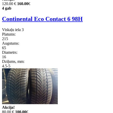
120.00 €
160.00
€
4 gab
Continental Eco Contact 6 98H
Viskaļu iela 3
Platums:
215
Augstums:
65
Diametrs:
16
Dziļums, mm:
4.5-5
Akcija!
80.00 €
100.00
€