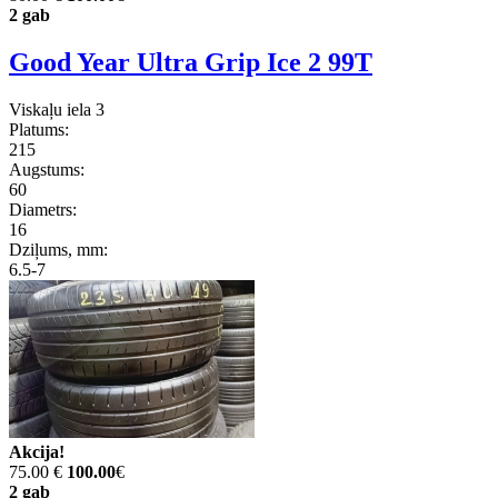
2 gab
Good Year Ultra Grip Ice 2 99T
Viskaļu iela 3
Platums:
215
Augstums:
60
Diametrs:
16
Dziļums, mm:
6.5-7
Akcija!
75.00 €
100.00
€
2 gab