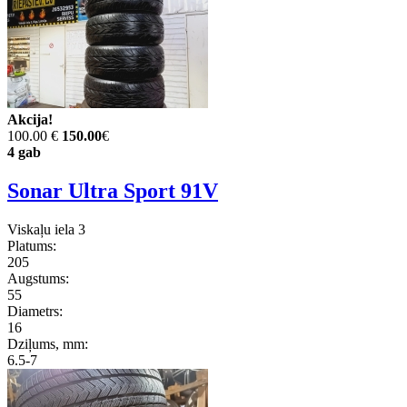
Akcija!
100.00 €
150.00
€
4 gab
Sonar Ultra Sport 91V
Viskaļu iela 3
Platums:
205
Augstums:
55
Diametrs:
16
Dziļums, mm:
6.5-7