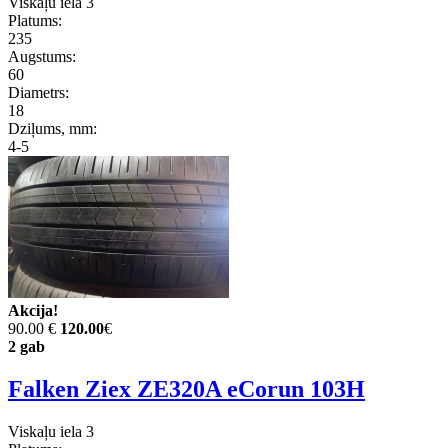
Viskaļu iela 3
Platums:
235
Augstums:
60
Diametrs:
18
Dziļums, mm:
4-5
Akcija!
90.00 €
120.00
€
2 gab
Falken Ziex ZE320A eCorun 103H
Viskaļu iela 3