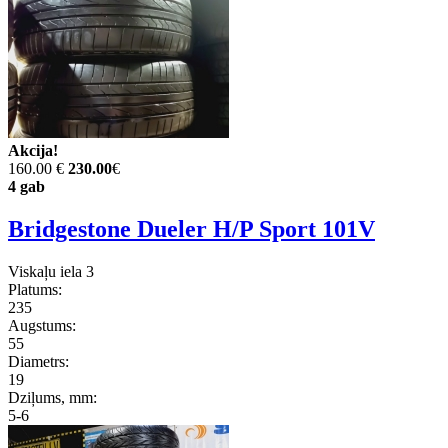
Akcija!
160.00 €
230.00
€
4 gab
Bridgestone Dueler H/P Sport 101V
Viskaļu iela 3
Platums:
235
Augstums:
55
Diametrs:
19
Dziļums, mm:
5-6