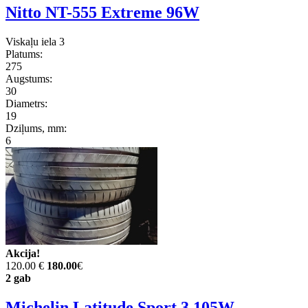
Nitto NT-555 Extreme 96W
Viskaļu iela 3
Platums:
275
Augstums:
30
Diametrs:
19
Dziļums, mm:
6
Akcija!
120.00 €
180.00
€
2 gab
Michelin Latitude Sport 3 105W