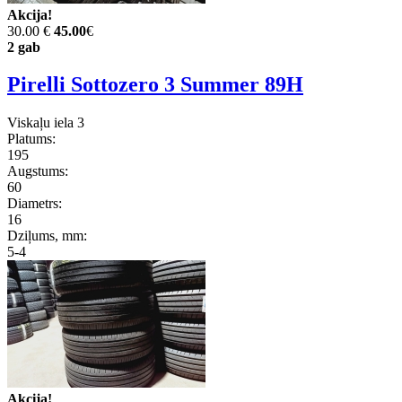
Akcija!
30.00 €
45.00
€
2 gab
Pirelli Sottozero 3 Summer 89H
Viskaļu iela 3
Platums:
195
Augstums:
60
Diametrs:
16
Dziļums, mm:
5-4
Akcija!