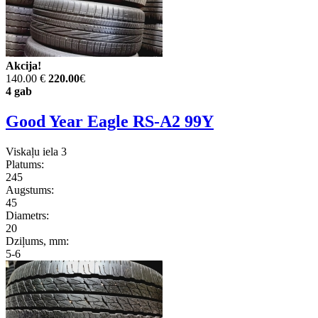
Akcija!
140.00 €
220.00
€
4 gab
Good Year Eagle RS-A2 99Y
Viskaļu iela 3
Platums:
245
Augstums:
45
Diametrs:
20
Dziļums, mm:
5-6