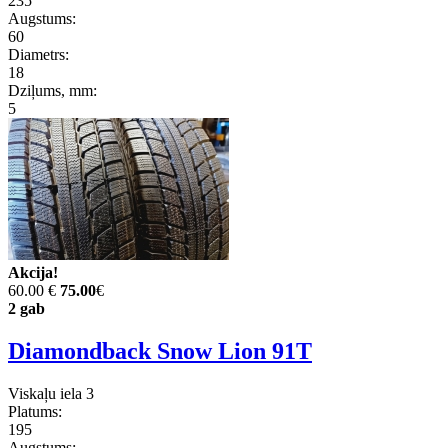
235
Augstums:
60
Diametrs:
18
Dziļums, mm:
5
Akcija!
60.00 €
75.00
€
2 gab
Diamondback Snow Lion 91T
Viskaļu iela 3
Platums:
195
Augstums: