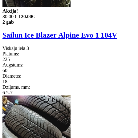
Akcija!
80.00 €
120.00
€
2 gab
Sailun Ice Blazer Alpine Evo 1 104V
Viskaļu iela 3
Platums:
225
Augstums:
60
Diametrs:
18
Dziļums, mm:
6.5-7