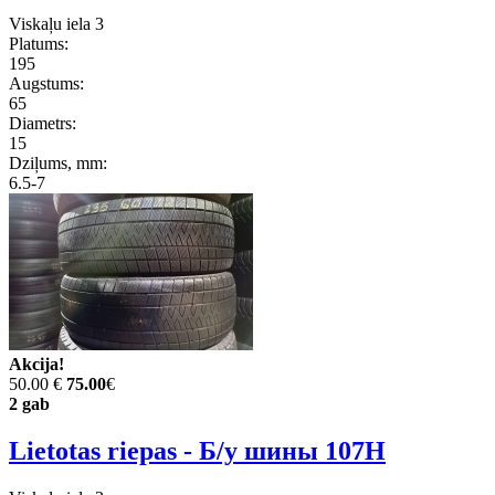
Viskaļu iela 3
Platums:
195
Augstums:
65
Diametrs:
15
Dziļums, mm:
6.5-7
Akcija!
50.00 €
75.00
€
2 gab
Lietotas riepas - Б/у шины 107H