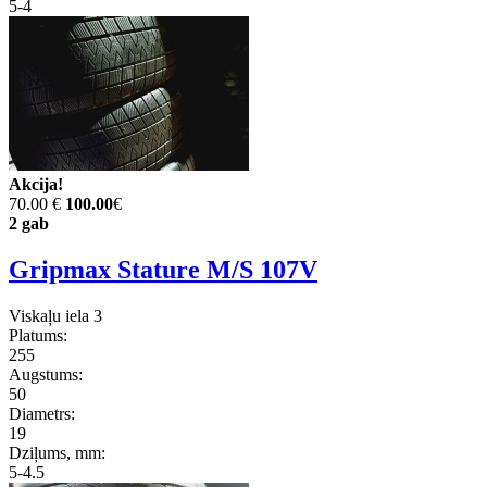
5-4
Akcija!
70.00 €
100.00
€
2 gab
Gripmax Stature M/S 107V
Viskaļu iela 3
Platums:
255
Augstums:
50
Diametrs:
19
Dziļums, mm:
5-4.5