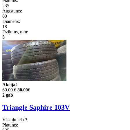
Platums:
235
Augstums:
60
Diametrs:
18
Dziļums, mm:
5+
Akcija!
60.00 €
80.00
€
2 gab
Triangle Saphire 103V
Viskaļu iela 3
Platums: