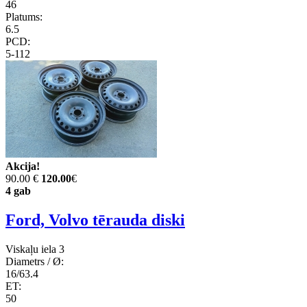
46
Platums:
6.5
PCD:
5-112
Akcija!
90.00 €
120.00
€
4 gab
Ford, Volvo tērauda diski
Viskaļu iela 3
Diametrs / Ø:
16/63.4
ET:
50