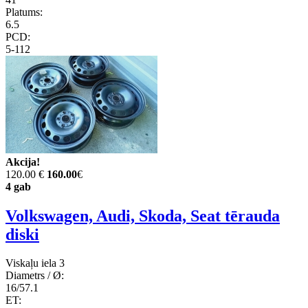
Platums:
6.5
PCD:
5-112
Akcija!
120.00 €
160.00
€
4 gab
Volkswagen, Audi, Skoda, Seat tērauda
diski
Viskaļu iela 3
Diametrs / Ø:
16/57.1
ET: