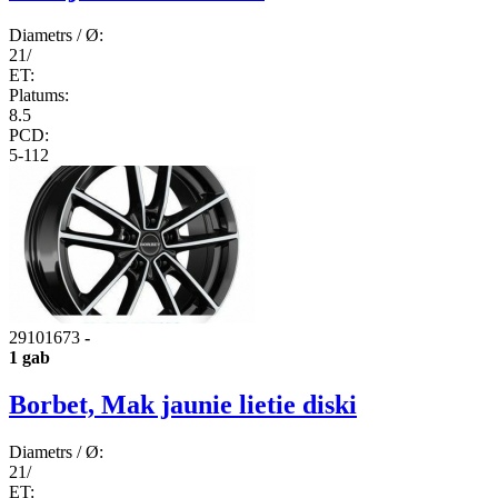
Diametrs / Ø:
21/
ET:
Platums:
8.5
PCD:
5-112
29101673
-
1 gab
Borbet, Mak jaunie lietie diski
Diametrs / Ø:
21/
ET: