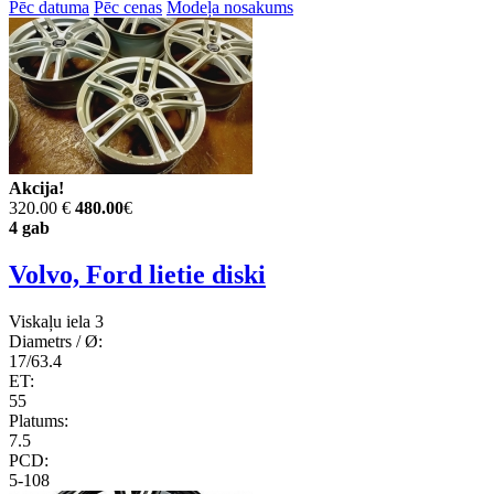
Pēc datuma
Pēc cenas
Modeļa nosakums
Akcija!
320.00 €
480.00
€
4 gab
Volvo, Ford lietie diski
Viskaļu iela 3
Diametrs / Ø:
17/63.4
ET:
55
Platums:
7.5
PCD:
5-108