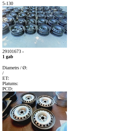
5-130
29101673
-
1 gab
Diametrs / Ø:
/
ET:
Platums:
PCD: