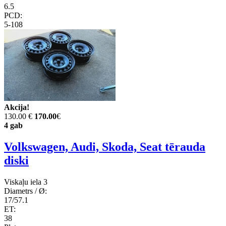
6.5
PCD:
5-108
Akcija!
130.00 €
170.00
€
4 gab
Volkswagen, Audi, Skoda, Seat tērauda
diski
Viskaļu iela 3
Diametrs / Ø:
17/57.1
ET:
38