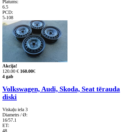
Platums:
6.5
PCD:
5-108
Akcija!
120.00 €
160.00
€
4 gab
Volkswagen, Audi, Skoda, Seat tērauda
diski
Viskaļu iela 3
Diametrs / Ø:
16/57.1
ET:
48