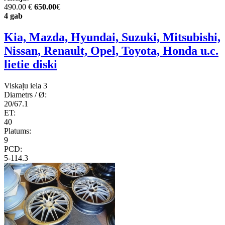
490.00 €
650.00
€
4 gab
Kia, Mazda, Hyundai, Suzuki, Mitsubishi,
Nissan, Renault, Opel, Toyota, Honda u.c.
lietie diski
Viskaļu iela 3
Diametrs / Ø:
20/67.1
ET:
40
Platums:
9
PCD:
5-114.3