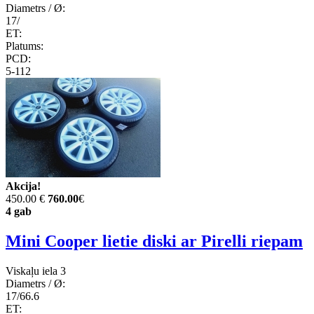
Diametrs / Ø:
17/
ET:
Platums:
PCD:
5-112
Akcija!
450.00 €
760.00
€
4 gab
Mini Cooper lietie diski ar Pirelli riepam
Viskaļu iela 3
Diametrs / Ø:
17/66.6
ET: