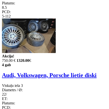
Platums:
8.5
PCD:
5-112
Akcija!
750.00 €
1320.00
€
4 gab
Audi, Volkswagen, Porsche lietie diski
Viskaļu iela 3
Diametrs / Ø:
22/
ET:
Platums:
PCD: