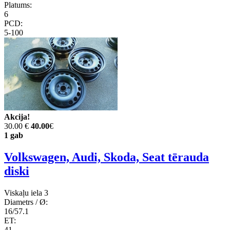
Platums:
6
PCD:
5-100
Akcija!
30.00 €
40.00
€
1 gab
Volkswagen, Audi, Skoda, Seat tērauda
diski
Viskaļu iela 3
Diametrs / Ø:
16/57.1
ET:
41