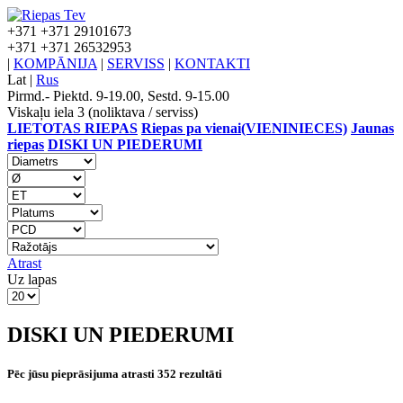
+371
+371 29101673
+371
+371 26532953
|
KOMPĀNIJA
|
SERVISS
|
KONTAKTI
Lat
|
Rus
Pirmd.- Piektd. 9-19.00, Sestd. 9-15.00
Viskaļu iela 3 (noliktava / serviss)
LIETOTAS RIEPAS
Riepas pa vienai(VIENINIECES)
Jaunas
riepas
DISKI UN PIEDERUMI
Atrast
Uz lapas
DISKI UN PIEDERUMI
Pēc jūsu pieprāsijuma atrasti 352 rezultāti