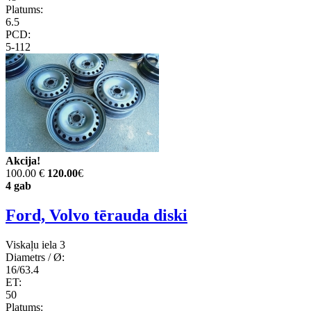
Platums:
6.5
PCD:
5-112
Akcija!
100.00 €
120.00
€
4 gab
Ford, Volvo tērauda diski
Viskaļu iela 3
Diametrs / Ø:
16/63.4
ET:
50
Platums: