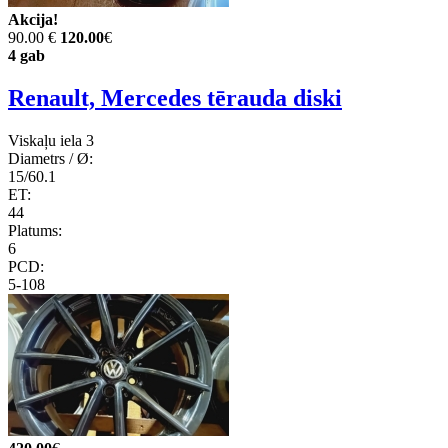
Akcija!
90.00 €
120.00
€
4 gab
Renault, Mercedes tērauda diski
Viskaļu iela 3
Diametrs / Ø:
15/60.1
ET:
44
Platums:
6
PCD:
5-108