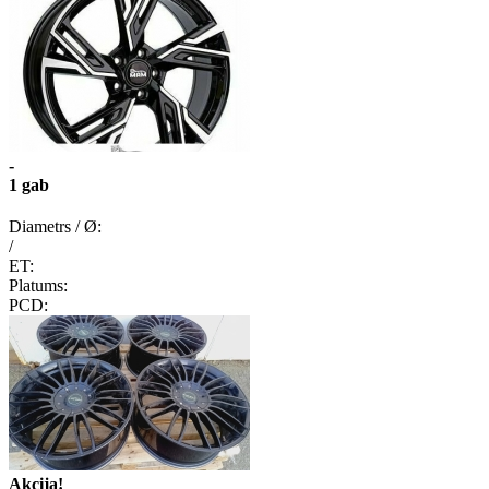
-
1 gab
Diametrs / Ø:
/
ET:
Platums:
PCD:
Akcija!