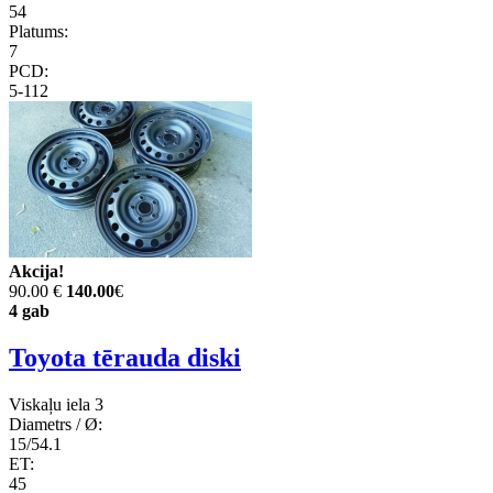
54
Platums:
7
PCD:
5-112
Akcija!
90.00 €
140.00
€
4 gab
Toyota tērauda diski
Viskaļu iela 3
Diametrs / Ø:
15/54.1
ET:
45