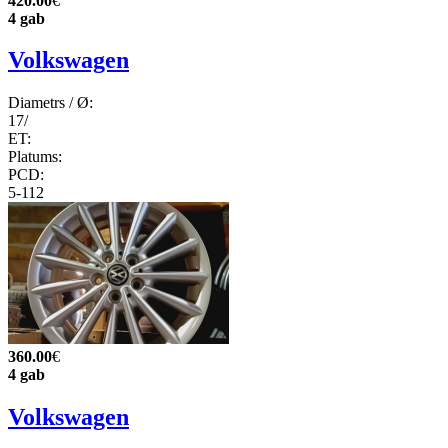
420.00
€
4 gab
Volkswagen
Diametrs / Ø:
17/
ET:
Platums:
PCD:
5-112
360.00
€
4 gab
Volkswagen