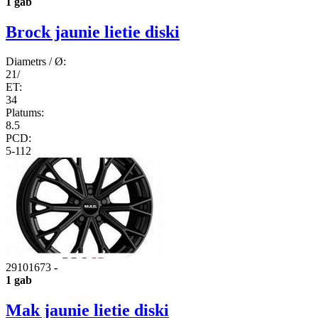
1 gab
Brock jaunie lietie diski
Diametrs / Ø:
21/
ET:
34
Platums:
8.5
PCD:
5-112
29101673
-
1 gab
Mak jaunie lietie diski