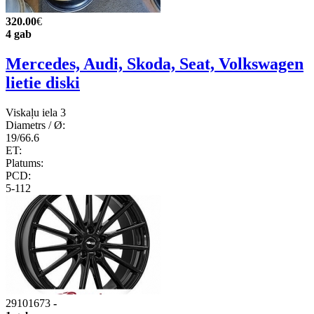
320.00
€
4 gab
Mercedes, Audi, Skoda, Seat, Volkswagen
lietie diski
Viskaļu iela 3
Diametrs / Ø:
19/66.6
ET:
Platums:
PCD:
5-112
29101673
-