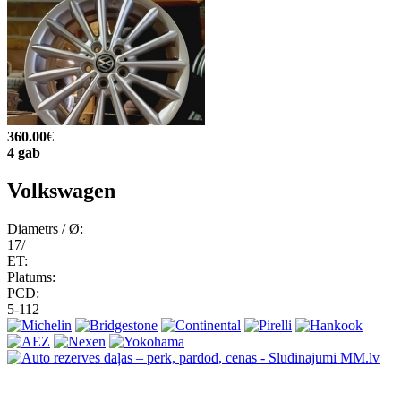
360.00
€
4 gab
Volkswagen
Diametrs / Ø:
17/
ET:
Platums:
PCD:
5-112