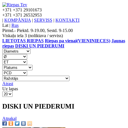
+371
+371 29101673
+371
+371 26532953
|
KOMPĀNIJA
|
SERVISS
|
KONTAKTI
Lat
|
Rus
Pirmd.- Piektd. 9-19.00, Sestd. 9-15.00
Viskaļu iela 3 (noliktava / serviss)
LIETOTAS RIEPAS
Riepas pa vienai(VIENINIECES)
Jaunas
riepas
DISKI UN PIEDERUMI
Atrast
Uz lapas
DISKI UN PIEDERUMI
Atpakaļ