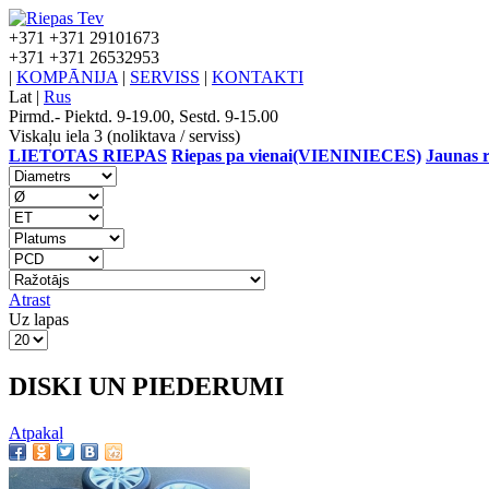
+371
+371 29101673
+371
+371 26532953
|
KOMPĀNIJA
|
SERVISS
|
KONTAKTI
Lat
|
Rus
Pirmd.- Piektd. 9-19.00, Sestd. 9-15.00
Viskaļu iela 3 (noliktava / serviss)
LIETOTAS RIEPAS
Riepas pa vienai(VIENINIECES)
Jaunas r
Atrast
Uz lapas
DISKI UN PIEDERUMI
Atpakaļ