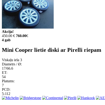
Akcija!
450.00 €
760.00
€
4 gab
Mini Cooper lietie diski ar Pirelli riepam
Viskaļu iela 3
Diametrs / Ø:
17/66.6
ET:
54
Platums:
7
PCD:
5-112