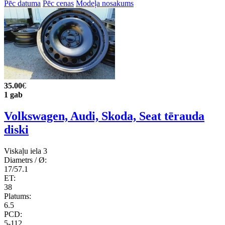
Pēc datuma
Pēc cenas
Modeļa nosakums
35.00
€
1 gab
Volkswagen, Audi, Skoda, Seat tērauda
diski
Viskaļu iela 3
Diametrs / Ø:
17/57.1
ET:
38
Platums:
6.5
PCD:
5-112