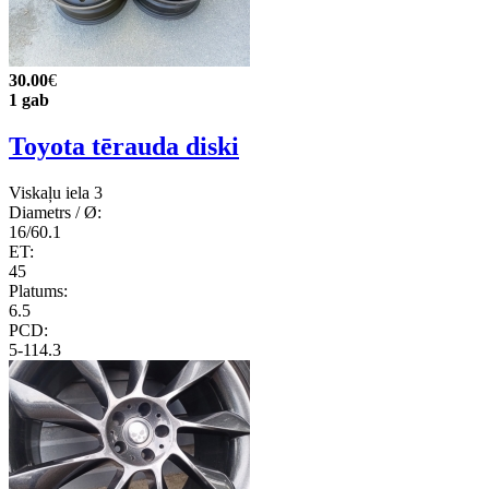
30.00
€
1 gab
Toyota tērauda diski
Viskaļu iela 3
Diametrs / Ø:
16/60.1
ET:
45
Platums:
6.5
PCD:
5-114.3