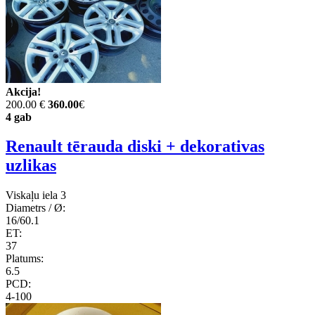
Akcija!
200.00 €
360.00
€
4 gab
Renault tērauda diski + dekorativas
uzlikas
Viskaļu iela 3
Diametrs / Ø:
16/60.1
ET:
37
Platums:
6.5
PCD:
4-100