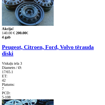
Akcija!
140.00 €
200.00
€
4 gab
Peugeot, Citroen, Ford, Volvo tērauda
diski
Viskaļu iela 3
Diametrs / Ø:
17/65.1
ET:
42
Platums:
7
PCD:
5-108