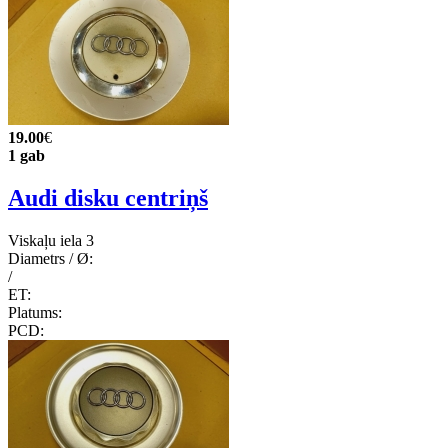
19.00
€
1 gab
Audi disku centriņš
Viskaļu iela 3
Diametrs / Ø:
/
ET:
Platums:
PCD: