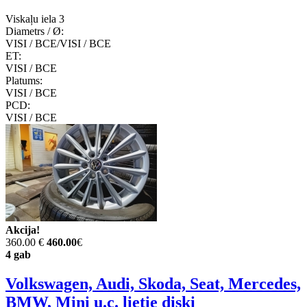
Viskaļu iela 3
Diametrs / Ø:
VISI / ВСЕ/VISI / ВСЕ
ET:
VISI / ВСЕ
Platums:
VISI / ВСЕ
PCD:
VISI / ВСЕ
Akcija!
360.00 €
460.00
€
4 gab
Volkswagen, Audi, Skoda, Seat, Mercedes,
BMW, Mini u.c. lietie diski