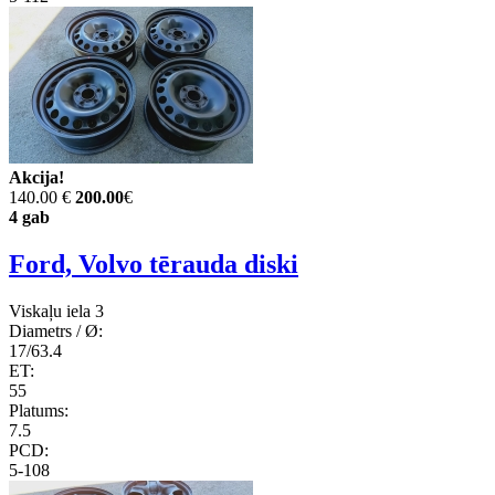
Akcija!
140.00 €
200.00
€
4 gab
Ford, Volvo tērauda diski
Viskaļu iela 3
Diametrs / Ø:
17/63.4
ET:
55
Platums:
7.5
PCD:
5-108