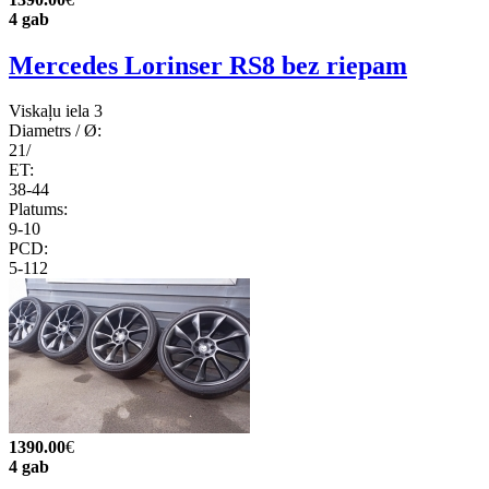
4 gab
Mercedes Lorinser RS8 bez riepam
Viskaļu iela 3
Diametrs / Ø:
21/
ET:
38-44
Platums:
9-10
PCD:
5-112
1390.00
€
4 gab