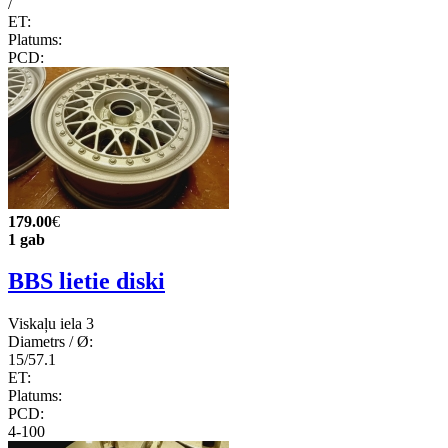
/
ET:
Platums:
PCD:
179.00
€
1 gab
BBS lietie diski
Viskaļu iela 3
Diametrs / Ø:
15/57.1
ET:
Platums:
PCD:
4-100