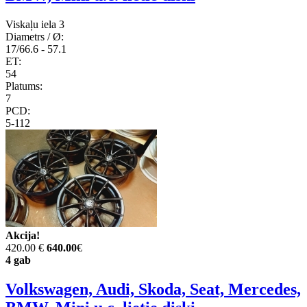
Viskaļu iela 3
Diametrs / Ø:
17/66.6 - 57.1
ET:
54
Platums:
7
PCD:
5-112
Akcija!
420.00 €
640.00
€
4 gab
Volkswagen, Audi, Skoda, Seat, Mercedes,