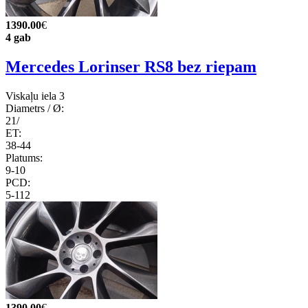
1390.00
€
4 gab
Mercedes Lorinser RS8 bez riepam
Viskaļu iela 3
Diametrs / Ø:
21/
ET:
38-44
Platums:
9-10
PCD:
5-112
1390.00
€