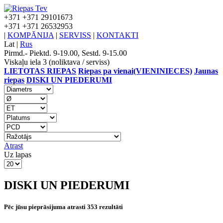
+371
+371 29101673
+371
+371 26532953
|
KOMPĀNIJA
|
SERVISS
|
KONTAKTI
Lat
|
Rus
Pirmd.- Piektd. 9-19.00, Sestd. 9-15.00
Viskaļu iela 3 (noliktava / serviss)
LIETOTAS RIEPAS
Riepas pa vienai(VIENINIECES)
Jaunas
riepas
DISKI UN PIEDERUMI
Atrast
Uz lapas
DISKI UN PIEDERUMI
Pēc jūsu pieprāsijuma atrasti 353 rezultāti