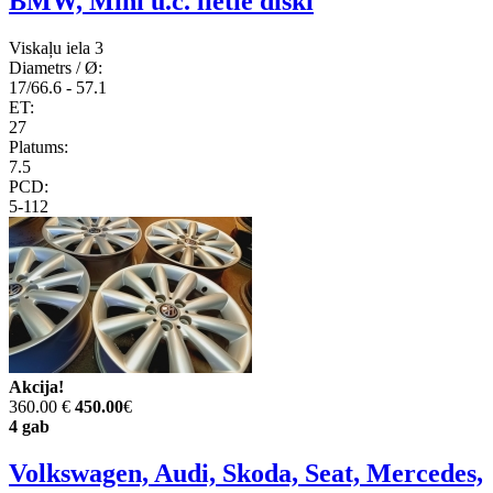
BMW, Mini u.c. lietie diski
Viskaļu iela 3
Diametrs / Ø:
17/66.6 - 57.1
ET:
27
Platums:
7.5
PCD:
5-112
Akcija!
360.00 €
450.00
€
4 gab
Volkswagen, Audi, Skoda, Seat, Mercedes,