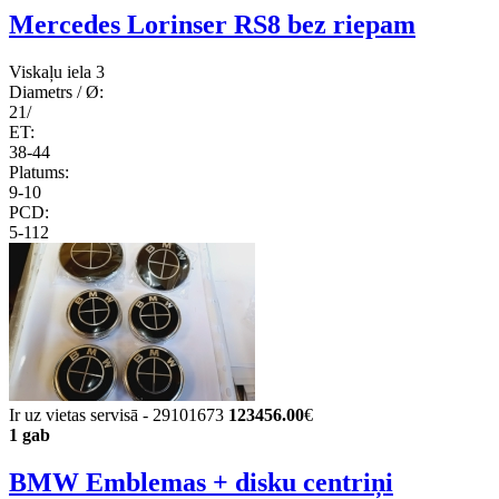
Mercedes Lorinser RS8 bez riepam
Viskaļu iela 3
Diametrs / Ø:
21/
ET:
38-44
Platums:
9-10
PCD:
5-112
Ir uz vietas servisā - 29101673
123456.00
€
1 gab
BMW Emblemas + disku centriņi