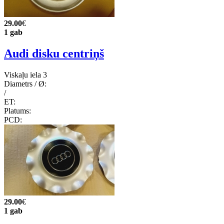
29.00
€
1 gab
Audi disku centriņš
Viskaļu iela 3
Diametrs / Ø:
/
ET:
Platums:
PCD:
29.00
€
1 gab