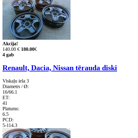
Akcija!
140.00 €
180.00
€
4 gab
Renault, Dacia, Nissan tērauda diski
Viskaļu iela 3
Diametrs / Ø:
16/66.1
ET:
41
Platums:
6.5
PCD:
5-114.3