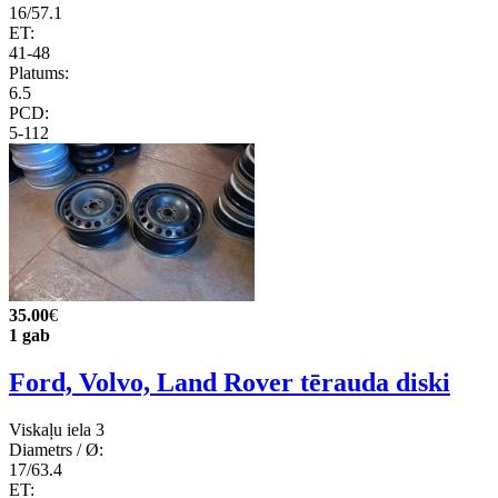
16/57.1
ET:
41-48
Platums:
6.5
PCD:
5-112
35.00
€
1 gab
Ford, Volvo, Land Rover tērauda diski
Viskaļu iela 3
Diametrs / Ø:
17/63.4
ET: