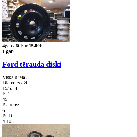
4gab / 60Eur
15.00
€
1 gab
Ford tērauda diski
Viskaļu iela 3
Diametrs / Ø:
15/63.4
ET:
45
Platums:
6
PCD:
4-108