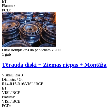
ET:
Platums:
PCD:
Diski komplektos un pa vienam
25.00
€
1 gab
Tērauda diski + Ziemas riepas + Montāža
Viskaļu iela 3
Diametrs / Ø:
R14-R15-R16/VISI / ВСЕ
ET:
VISI / ВСЕ
Platums:
VISI / ВСЕ
PCD: