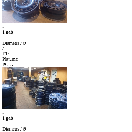
-
1 gab
Diametrs / Ø:
/
ET:
Platums:
PCD:
-
1 gab
Diametrs / Ø: