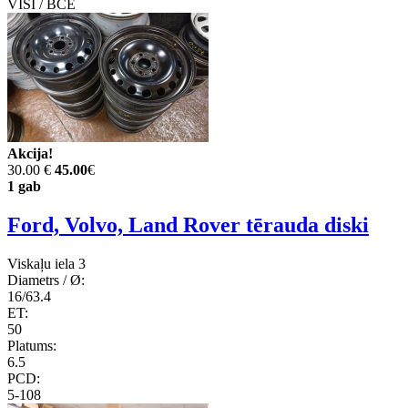
VISI / ВСЕ
Akcija!
30.00 €
45.00
€
1 gab
Ford, Volvo, Land Rover tērauda diski
Viskaļu iela 3
Diametrs / Ø:
16/63.4
ET:
50
Platums:
6.5
PCD:
5-108