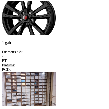
-
1 gab
Diametrs / Ø:
/
ET:
Platums:
PCD: