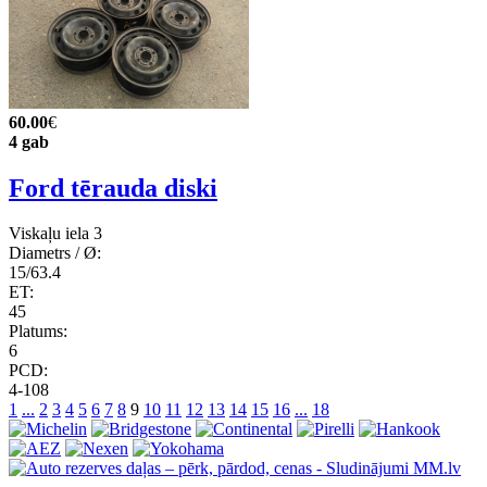
60.00
€
4 gab
Ford tērauda diski
Viskaļu iela 3
Diametrs / Ø:
15/63.4
ET:
45
Platums:
6
PCD:
4-108
1
...
2
3
4
5
6
7
8
9
10
11
12
13
14
15
16
...
18