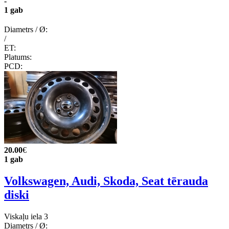
-
1 gab
Diametrs / Ø:
/
ET:
Platums:
PCD:
20.00
€
1 gab
Volkswagen, Audi, Skoda, Seat tērauda
diski
Viskaļu iela 3
Diametrs / Ø: