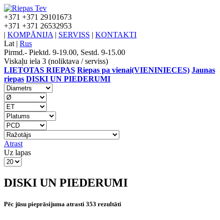
+371
+371 29101673
+371
+371 26532953
|
KOMPĀNIJA
|
SERVISS
|
KONTAKTI
Lat
|
Rus
Pirmd.- Piektd. 9-19.00, Sestd. 9-15.00
Viskaļu iela 3 (noliktava / serviss)
LIETOTAS RIEPAS
Riepas pa vienai(VIENINIECES)
Jaunas
riepas
DISKI UN PIEDERUMI
Atrast
Uz lapas
DISKI UN PIEDERUMI
Pēc jūsu pieprāsijuma atrasti 353 rezultāti