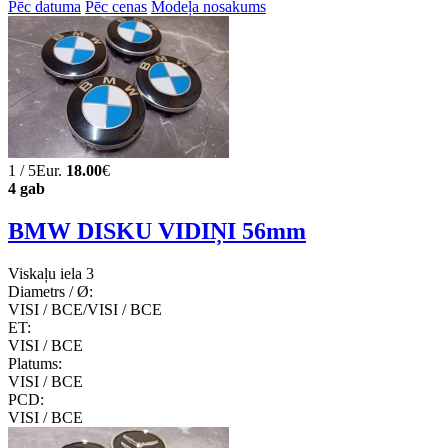
Pēc datuma
Pēc cenas
Modeļa nosakums
1 / 5Eur.
18.00
€
4 gab
BMW DISKU VIDIŅI 56mm
Viskaļu iela 3
Diametrs / Ø:
VISI / ВСЕ/VISI / ВСЕ
ET:
VISI / ВСЕ
Platums:
VISI / ВСЕ
PCD:
VISI / ВСЕ