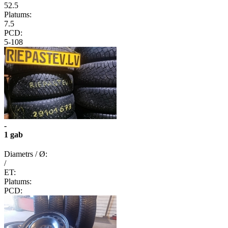
52.5
Platums:
7.5
PCD:
5-108
-
1 gab
Diametrs / Ø:
/
ET:
Platums:
PCD: