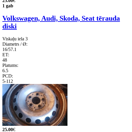
25.00
€
1 gab
Volkswagen, Audi, Skoda, Seat tērauda
diski
Viskaļu iela 3
Diametrs / Ø:
16/57.1
ET:
48
Platums:
6.5
PCD:
5-112
25.00
€