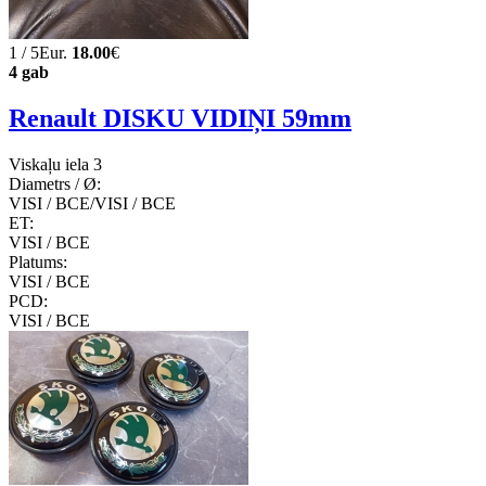
1 / 5Eur.
18.00
€
4 gab
Renault DISKU VIDIŅI 59mm
Viskaļu iela 3
Diametrs / Ø:
VISI / ВСЕ/VISI / ВСЕ
ET:
VISI / ВСЕ
Platums:
VISI / ВСЕ
PCD:
VISI / ВСЕ