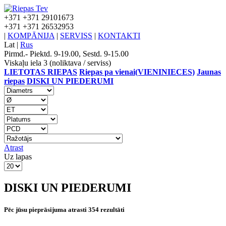
+371
+371 29101673
+371
+371 26532953
|
KOMPĀNIJA
|
SERVISS
|
KONTAKTI
Lat
|
Rus
Pirmd.- Piektd. 9-19.00, Sestd. 9-15.00
Viskaļu iela 3 (noliktava / serviss)
LIETOTAS RIEPAS
Riepas pa vienai(VIENINIECES)
Jaunas
riepas
DISKI UN PIEDERUMI
Atrast
Uz lapas
DISKI UN PIEDERUMI
Pēc jūsu pieprāsijuma atrasti 354 rezultāti