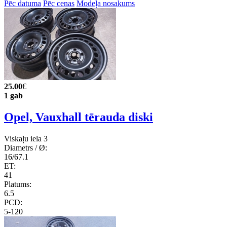
Pēc datuma
Pēc cenas
Modeļa nosakums
25.00
€
1 gab
Opel, Vauxhall tērauda diski
Viskaļu iela 3
Diametrs / Ø:
16/67.1
ET:
41
Platums:
6.5
PCD:
5-120