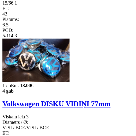
15/66.1
ET:
43
Platums:
6.5
PCD:
5-114.3
1 / 5Eur.
18.00
€
4 gab
Volkswagen DISKU VIDIŅI 77mm
Viskaļu iela 3
Diametrs / Ø:
VISI / ВСЕ/VISI / ВСЕ
ET: