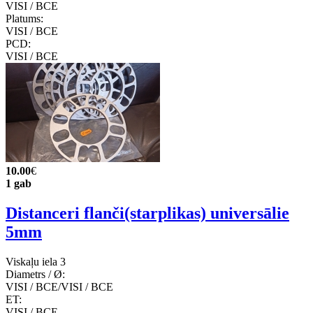
VISI / ВСЕ
Platums:
VISI / ВСЕ
PCD:
VISI / ВСЕ
10.00
€
1 gab
Distanceri flanči(starplikas) universālie
5mm
Viskaļu iela 3
Diametrs / Ø:
VISI / ВСЕ/VISI / ВСЕ
ET:
VISI / ВСЕ