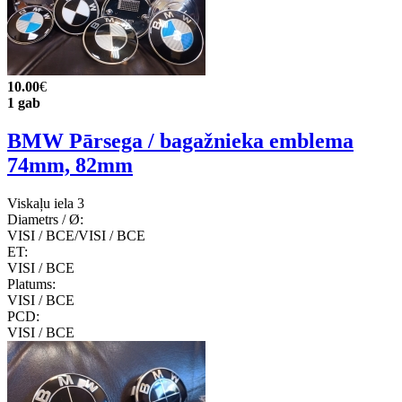
10.00
€
1 gab
BMW Pārsega / bagažnieka emblema
74mm, 82mm
Viskaļu iela 3
Diametrs / Ø:
VISI / ВСЕ/VISI / ВСЕ
ET:
VISI / ВСЕ
Platums:
VISI / ВСЕ
PCD:
VISI / ВСЕ