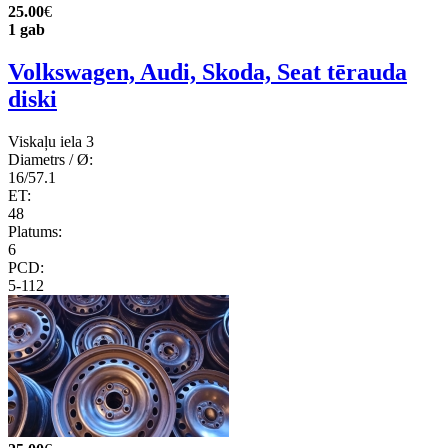
25.00
€
1 gab
Volkswagen, Audi, Skoda, Seat tērauda
diski
Viskaļu iela 3
Diametrs / Ø:
16/57.1
ET:
48
Platums:
6
PCD:
5-112