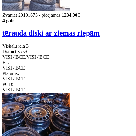
Zvaniet 29101673 - pieejamas
1234.00
€
4 gab
tērauda diski ar ziemas riepām
Viskaļu iela 3
Diametrs / Ø:
VISI / ВСЕ/VISI / ВСЕ
ET:
VISI / ВСЕ
Platums:
VISI / ВСЕ
PCD:
VISI / ВСЕ