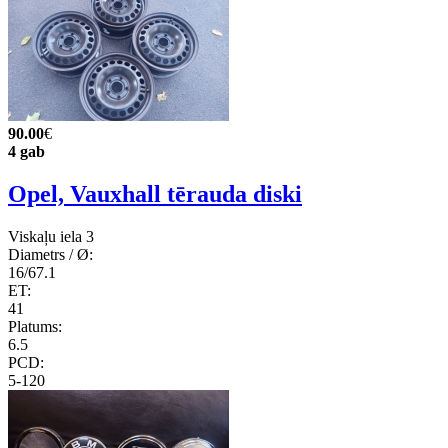
90.00
€
4 gab
Opel, Vauxhall tērauda diski
Viskaļu iela 3
Diametrs / Ø:
16/67.1
ET:
41
Platums:
6.5
PCD:
5-120