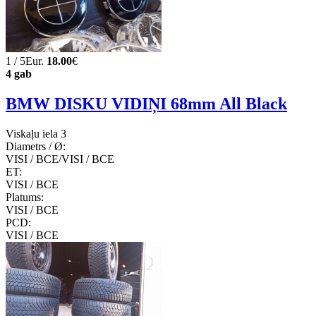
1 / 5Eur.
18.00
€
4 gab
BMW DISKU VIDIŅI 68mm All Black
Viskaļu iela 3
Diametrs / Ø:
VISI / ВСЕ/VISI / ВСЕ
ET:
VISI / ВСЕ
Platums:
VISI / ВСЕ
PCD:
VISI / ВСЕ