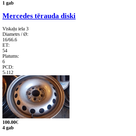
1 gab
Mercedes tērauda diski
Viskaļu iela 3
Diametrs / Ø:
16/66.6
ET:
54
Platums:
6
PCD:
5-112
100.00
€
4 gab