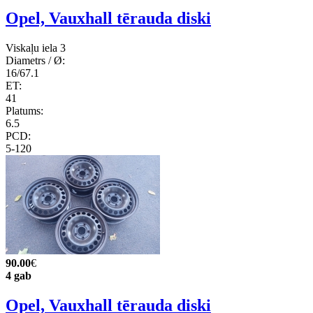
Opel, Vauxhall tērauda diski
Viskaļu iela 3
Diametrs / Ø:
16/67.1
ET:
41
Platums:
6.5
PCD:
5-120
90.00
€
4 gab
Opel, Vauxhall tērauda diski