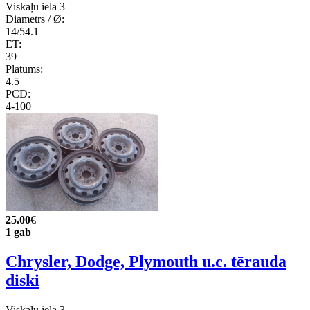
Viskaļu iela 3
Diametrs / Ø:
14/54.1
ET:
39
Platums:
4.5
PCD:
4-100
25.00
€
1 gab
Chrysler, Dodge, Plymouth u.c. tērauda
diski
Viskaļu iela 3