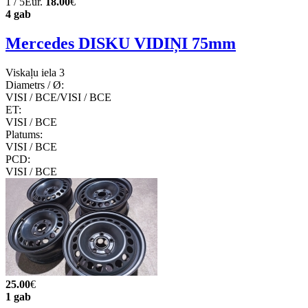
1 / 5Eur.
18.00
€
4 gab
Mercedes DISKU VIDIŅI 75mm
Viskaļu iela 3
Diametrs / Ø:
VISI / ВСЕ/VISI / ВСЕ
ET:
VISI / ВСЕ
Platums:
VISI / ВСЕ
PCD:
VISI / ВСЕ
25.00
€
1 gab