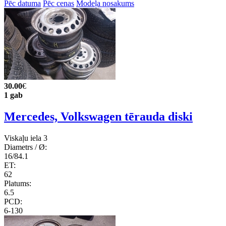
Pēc datuma
Pēc cenas
Modeļa nosakums
30.00
€
1 gab
Mercedes, Volkswagen tērauda diski
Viskaļu iela 3
Diametrs / Ø:
16/84.1
ET:
62
Platums:
6.5
PCD:
6-130