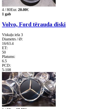
4 / 80Eur.
20.00
€
1 gab
Volvo, Ford tērauda diski
Viskaļu iela 3
Diametrs / Ø:
16/63.4
ET:
50
Platums:
6.5
PCD:
5-108