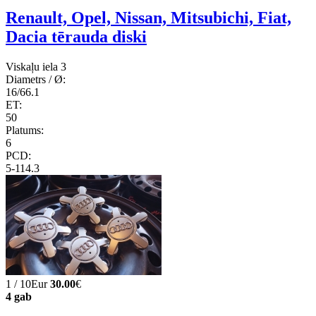
Renault, Opel, Nissan, Mitsubichi, Fiat,
Dacia tērauda diski
Viskaļu iela 3
Diametrs / Ø:
16/66.1
ET:
50
Platums:
6
PCD:
5-114.3
1 / 10Eur
30.00
€
4 gab