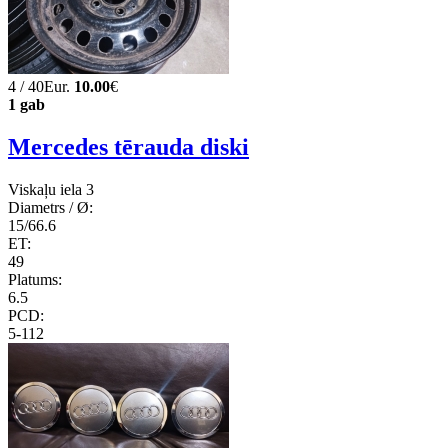
4 / 40Eur.
10.00
€
1 gab
Mercedes tērauda diski
Viskaļu iela 3
Diametrs / Ø:
15/66.6
ET:
49
Platums:
6.5
PCD:
5-112