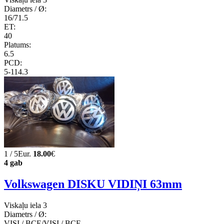
Diametrs / Ø:
16/71.5
ET:
40
Platums:
6.5
PCD:
5-114.3
1 / 5Eur.
18.00
€
4 gab
Volkswagen DISKU VIDIŅI 63mm
Viskaļu iela 3
Diametrs / Ø:
VISI / ВСЕ/VISI / ВСЕ