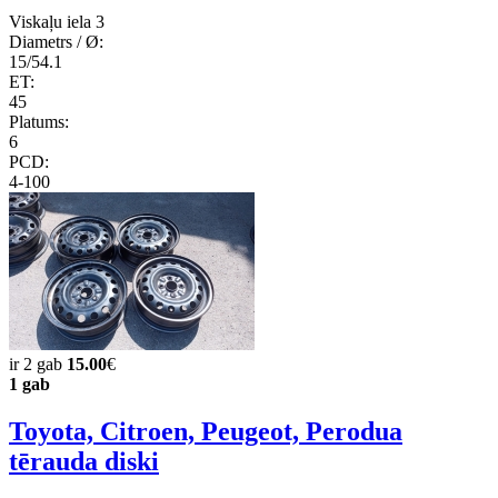
Viskaļu iela 3
Diametrs / Ø:
15/54.1
ET:
45
Platums:
6
PCD:
4-100
ir 2 gab
15.00
€
1 gab
Toyota, Citroen, Peugeot, Perodua
tērauda diski