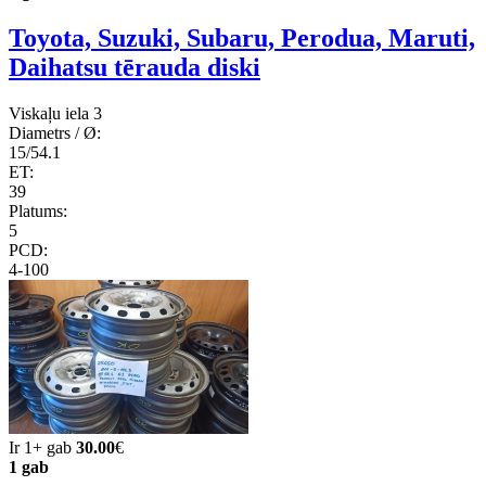
Toyota, Suzuki, Subaru, Perodua, Maruti,
Daihatsu tērauda diski
Viskaļu iela 3
Diametrs / Ø:
15/54.1
ET:
39
Platums:
5
PCD:
4-100
Ir 1+ gab
30.00
€
1 gab