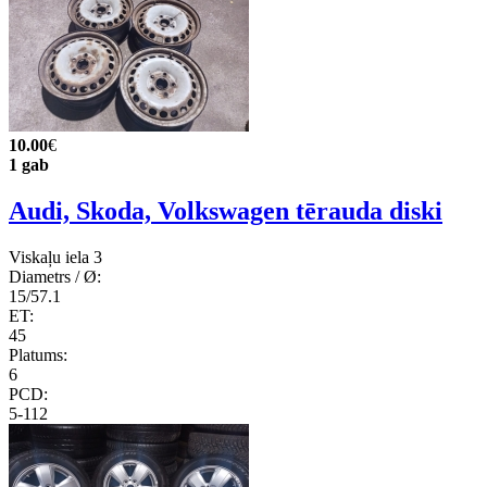
10.00
€
1 gab
Audi, Skoda, Volkswagen tērauda diski
Viskaļu iela 3
Diametrs / Ø:
15/57.1
ET:
45
Platums:
6
PCD:
5-112