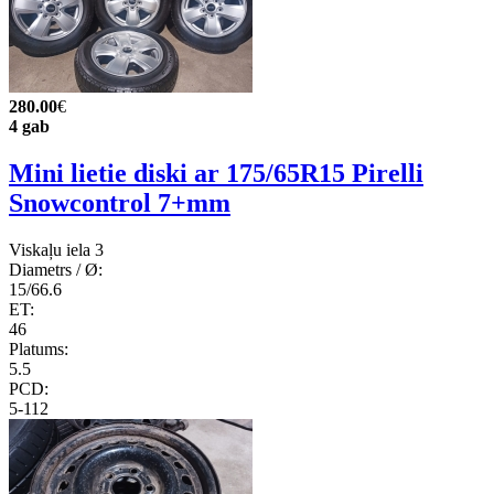
280.00
€
4 gab
Mini lietie diski ar 175/65R15 Pirelli
Snowcontrol 7+mm
Viskaļu iela 3
Diametrs / Ø:
15/66.6
ET:
46
Platums:
5.5
PCD:
5-112