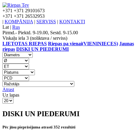
+371
+371 29101673
+371
+371 26532953
|
KOMPĀNIJA
|
SERVISS
|
KONTAKTI
Lat
|
Rus
Pirmd.- Piektd. 9-19.00, Sestd. 9-15.00
Viskaļu iela 3 (noliktava / serviss)
LIETOTAS RIEPAS
Riepas pa vienai(VIENINIECES)
Jaunas
riepas
DISKI UN PIEDERUMI
Atrast
Uz lapas
DISKI UN PIEDERUMI
Pēc jūsu pieprāsijuma atrasti 352 rezultāti