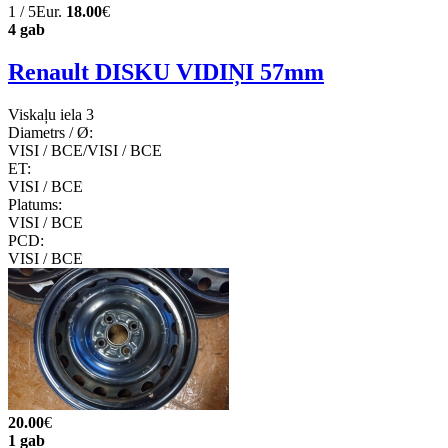
1 / 5Eur.
18.00
€
4 gab
Renault DISKU VIDIŅI 57mm
Viskaļu iela 3
Diametrs / Ø:
VISI / ВСЕ/VISI / ВСЕ
ET:
VISI / ВСЕ
Platums:
VISI / ВСЕ
PCD:
VISI / ВСЕ
20.00
€
1 gab