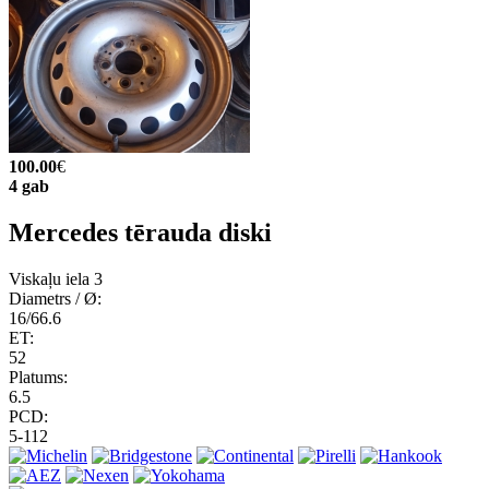
100.00
€
4 gab
Mercedes tērauda diski
Viskaļu iela 3
Diametrs / Ø:
16/66.6
ET:
52
Platums:
6.5
PCD:
5-112