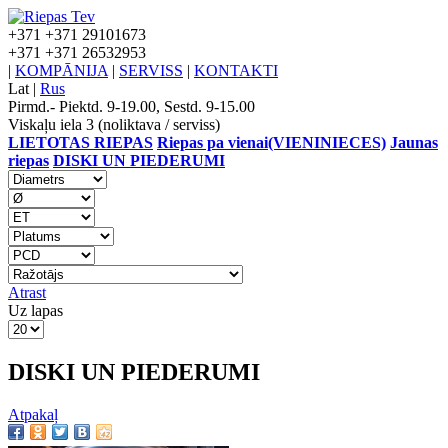
+371
+371 29101673
+371
+371 26532953
|
KOMPĀNIJA
|
SERVISS
|
KONTAKTI
Lat
|
Rus
Pirmd.- Piektd. 9-19.00, Sestd. 9-15.00
Viskaļu iela 3 (noliktava / serviss)
LIETOTAS RIEPAS
Riepas pa vienai(VIENINIECES)
Jaunas
riepas
DISKI UN PIEDERUMI
Atrast
Uz lapas
DISKI UN PIEDERUMI
Atpakaļ