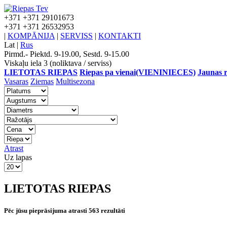
+371
+371 29101673
+371
+371 26532953
|
KOMPĀNIJA
|
SERVISS
|
KONTAKTI
Lat
|
Rus
Pirmd.- Piektd. 9-19.00, Sestd. 9-15.00
Viskaļu iela 3 (noliktava / serviss)
LIETOTAS RIEPAS
Riepas pa vienai(VIENINIECES)
Jaunas r
Vasaras
Ziemas
Multisezona
Atrast
Uz lapas
LIETOTAS RIEPAS
Pēc jūsu pieprāsijuma atrasti 563 rezultāti