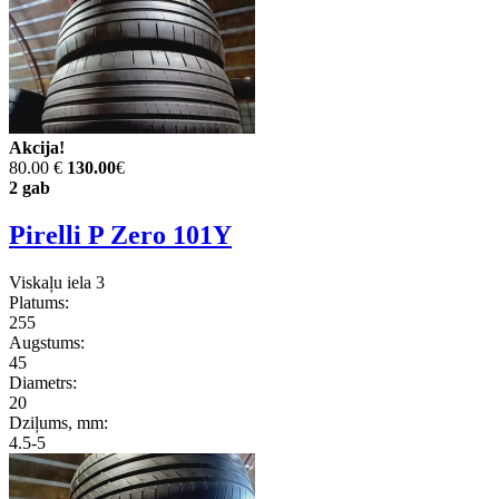
Akcija!
80.00 €
130.00
€
2 gab
Pirelli P Zero 101Y
Viskaļu iela 3
Platums:
255
Augstums:
45
Diametrs:
20
Dziļums, mm:
4.5-5