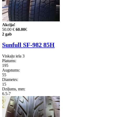
Akcija!
50.00 €
60.00
€
2 gab
Sunfull SF-982 85H
Viskaļu iela 3
Platums:
195
Augstums:
55
Diametrs:
15
Dziļums, mm:
6.5-7