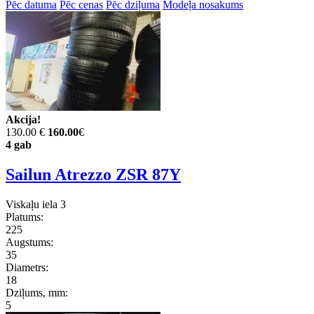
Pēc datuma
Pēc cenas
Pēc dziļuma
Modeļa nosakums
Akcija!
130.00 €
160.00
€
4 gab
Sailun Atrezzo ZSR 87Y
Viskaļu iela 3
Platums:
225
Augstums:
35
Diametrs:
18
Dziļums, mm:
5