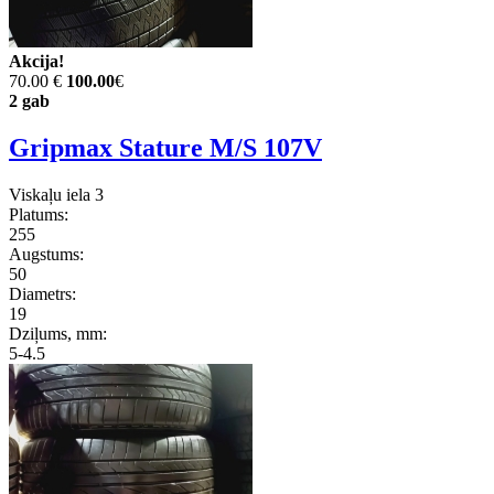
Akcija!
70.00 €
100.00
€
2 gab
Gripmax Stature M/S 107V
Viskaļu iela 3
Platums:
255
Augstums:
50
Diametrs:
19
Dziļums, mm:
5-4.5