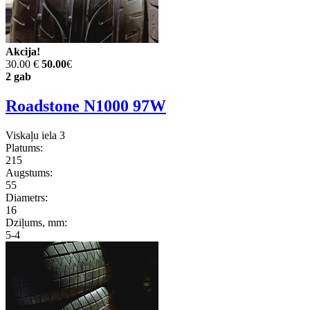
Akcija!
30.00 €
50.00
€
2 gab
Roadstone N1000 97W
Viskaļu iela 3
Platums:
215
Augstums:
55
Diametrs:
16
Dziļums, mm:
5-4