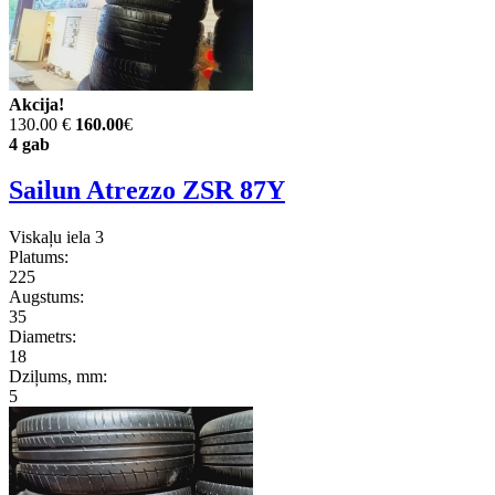
Akcija!
130.00 €
160.00
€
4 gab
Sailun Atrezzo ZSR 87Y
Viskaļu iela 3
Platums:
225
Augstums:
35
Diametrs:
18
Dziļums, mm:
5