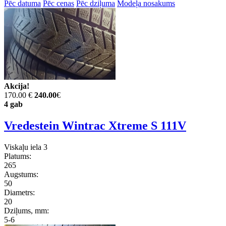
Pēc datuma
Pēc cenas
Pēc dziļuma
Modeļa nosakums
Akcija!
170.00 €
240.00
€
4 gab
Vredestein Wintrac Xtreme S 111V
Viskaļu iela 3
Platums:
265
Augstums:
50
Diametrs:
20
Dziļums, mm:
5-6