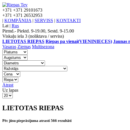
+371
+371 29101673
+371
+371 26532953
|
KOMPĀNIJA
|
SERVISS
|
KONTAKTI
Lat
|
Rus
Pirmd.- Piektd. 9-19.00, Sestd. 9-15.00
Viskaļu iela 3 (noliktava / serviss)
LIETOTAS RIEPAS
Riepas pa vienai(VIENINIECES)
Jaunas r
Vasaras
Ziemas
Multisezona
Atrast
Uz lapas
LIETOTAS RIEPAS
Pēc jūsu pieprāsijuma atrasti 566 rezultāti