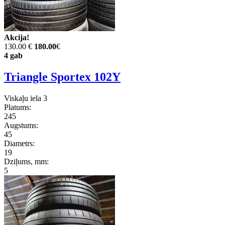
Akcija!
130.00 €
180.00
€
4 gab
Triangle Sportex 102Y
Viskaļu iela 3
Platums:
245
Augstums:
45
Diametrs:
19
Dziļums, mm:
5