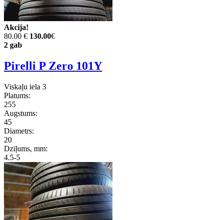
Akcija!
80.00 €
130.00
€
2 gab
Pirelli P Zero 101Y
Viskaļu iela 3
Platums:
255
Augstums:
45
Diametrs:
20
Dziļums, mm:
4.5-5