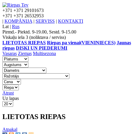
+371
+371 29101673
+371
+371 26532953
|
KOMPĀNIJA
|
SERVISS
|
KONTAKTI
Lat
|
Rus
Pirmd.- Piektd. 9-19.00, Sestd. 9-15.00
Viskaļu iela 3 (noliktava / serviss)
LIETOTAS RIEPAS
Riepas pa vienai(VIENINIECES)
Jaunas
riepas
DISKI UN PIEDERUMI
Vasaras
Ziemas
Multisezona
Atrast
Uz lapas
LIETOTAS RIEPAS
Atpakaļ