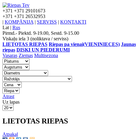
+371
+371 29101673
+371
+371 26532953
|
KOMPĀNIJA
|
SERVISS
|
KONTAKTI
Lat
|
Rus
Pirmd.- Piektd. 9-19.00, Sestd. 9-15.00
Viskaļu iela 3 (noliktava / serviss)
LIETOTAS RIEPAS
Riepas pa vienai(VIENINIECES)
Jaunas
riepas
DISKI UN PIEDERUMI
Vasaras
Ziemas
Multisezona
Atrast
Uz lapas
LIETOTAS RIEPAS
Atpakaļ