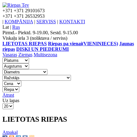
+371
+371 29101673
+371
+371 26532953
|
KOMPĀNIJA
|
SERVISS
|
KONTAKTI
Lat
|
Rus
Pirmd.- Piektd. 9-19.00, Sestd. 9-15.00
Viskaļu iela 3 (noliktava / serviss)
LIETOTAS RIEPAS
Riepas pa vienai(VIENINIECES)
Jaunas
riepas
DISKI UN PIEDERUMI
Vasaras
Ziemas
Multisezona
Atrast
Uz lapas
LIETOTAS RIEPAS
Atpakaļ