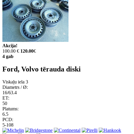
Akcija!
100.00 €
120.00
€
4 gab
Ford, Volvo tērauda diski
Viskaļu iela 3
Diametrs / Ø:
16/63.4
ET:
50
Platums:
6.5
PCD:
5-108