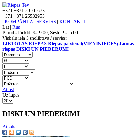
+371
+371 29101673
+371
+371 26532953
|
KOMPĀNIJA
|
SERVISS
|
KONTAKTI
Lat
|
Rus
Pirmd.- Piektd. 9-19.00, Sestd. 9-15.00
Viskaļu iela 3 (noliktava / serviss)
LIETOTAS RIEPAS
Riepas pa vienai(VIENINIECES)
Jaunas
riepas
DISKI UN PIEDERUMI
Atrast
Uz lapas
DISKI UN PIEDERUMI
Atpakaļ