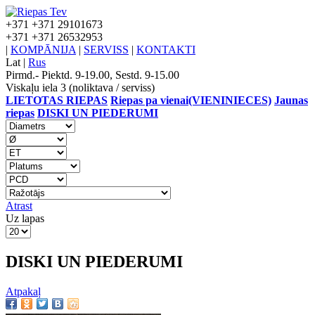
+371
+371 29101673
+371
+371 26532953
|
KOMPĀNIJA
|
SERVISS
|
KONTAKTI
Lat
|
Rus
Pirmd.- Piektd. 9-19.00, Sestd. 9-15.00
Viskaļu iela 3 (noliktava / serviss)
LIETOTAS RIEPAS
Riepas pa vienai(VIENINIECES)
Jaunas
riepas
DISKI UN PIEDERUMI
Atrast
Uz lapas
DISKI UN PIEDERUMI
Atpakaļ