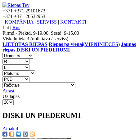
+371
+371 29101673
+371
+371 26532953
|
KOMPĀNIJA
|
SERVISS
|
KONTAKTI
Lat
|
Rus
Pirmd.- Piektd. 9-19.00, Sestd. 9-15.00
Viskaļu iela 3 (noliktava / serviss)
LIETOTAS RIEPAS
Riepas pa vienai(VIENINIECES)
Jaunas
riepas
DISKI UN PIEDERUMI
Atrast
Uz lapas
DISKI UN PIEDERUMI
Atpakaļ