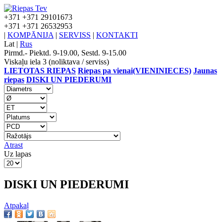
+371
+371 29101673
+371
+371 26532953
|
KOMPĀNIJA
|
SERVISS
|
KONTAKTI
Lat
|
Rus
Pirmd.- Piektd. 9-19.00, Sestd. 9-15.00
Viskaļu iela 3 (noliktava / serviss)
LIETOTAS RIEPAS
Riepas pa vienai(VIENINIECES)
Jaunas
riepas
DISKI UN PIEDERUMI
Atrast
Uz lapas
DISKI UN PIEDERUMI
Atpakaļ