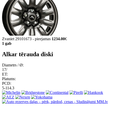
Zvaniet 29101673 - pieejamas
1234.00
€
1 gab
Alkar tērauda diski
Diametrs / Ø:
17/
ET:
Platums:
PCD:
5-114.3