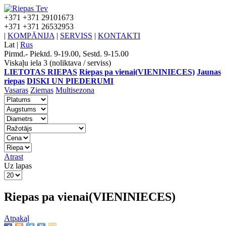
+371
+371 29101673
+371
+371 26532953
|
KOMPĀNIJA
|
SERVISS
|
KONTAKTI
Lat
|
Rus
Pirmd.- Piektd. 9-19.00, Sestd. 9-15.00
Viskaļu iela 3 (noliktava / serviss)
LIETOTAS RIEPAS
Riepas pa vienai(VIENINIECES)
Jaunas
riepas
DISKI UN PIEDERUMI
Vasaras
Ziemas
Multisezona
Atrast
Uz lapas
Riepas pa vienai(VIENINIECES)
Atpakaļ