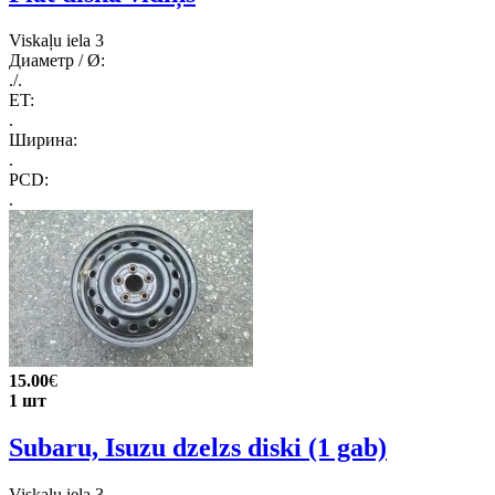
Viskaļu iela 3
Диаметр / Ø:
./.
ET:
.
Ширина:
.
PCD:
.
15.00
€
1 шт
Subaru, Isuzu dzelzs diski (1 gab)
Viskaļu iela 3