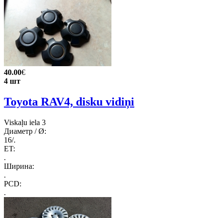
40.00
€
4 шт
Toyota RAV4, disku vidiņi
Viskaļu iela 3
Диаметр / Ø:
16/.
ET:
.
Ширина:
.
PCD:
.