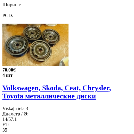
Ширина:
.
PCD:
.
70.00
€
4 шт
Volkswagen, Skoda, Ceat, Chrysler,
Toyota металлические диски
Viskaļu iela 3
Диаметр / Ø:
14/57.1
ET:
35