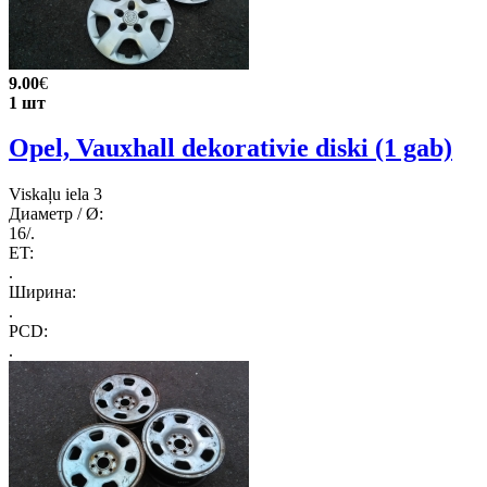
9.00
€
1 шт
Opel, Vauxhall dekorativie diski (1 gab)
Viskaļu iela 3
Диаметр / Ø:
16/.
ET:
.
Ширина:
.
PCD:
.