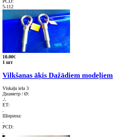
PCD:
5-112
10.00
€
1 шт
Vilkšanas āķis Dažādiem modeļiem
Viskaļu iela 3
Диаметр / Ø:
./.
ET:
.
Ширина:
.
PCD:
.