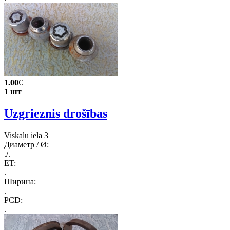
1.00
€
1 шт
Uzgrieznis drošības
Viskaļu iela 3
Диаметр / Ø:
./.
ET:
.
Ширина:
.
PCD:
.