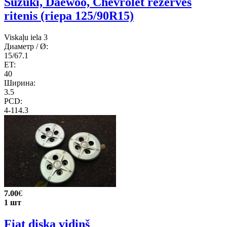
Suzuki, Daewoo, Chevrolet rezerves
ritenis (riepa 125/90R15)
Viskaļu iela 3
Диаметр / Ø:
15/67.1
ET:
40
Ширина:
3.5
PCD:
4-114.3
7.00
€
1 шт
Fiat diska vidiņš