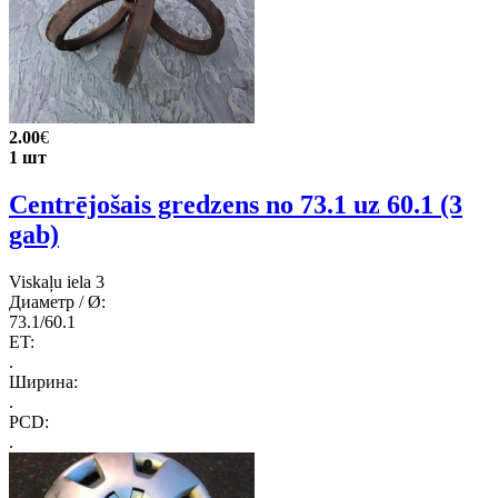
2.00
€
1 шт
Centrējošais gredzens no 73.1 uz 60.1 (3
gab)
Viskaļu iela 3
Диаметр / Ø:
73.1/60.1
ET:
.
Ширина:
.
PCD:
.