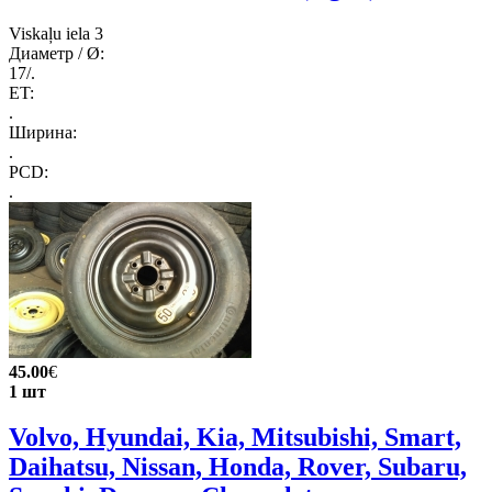
Viskaļu iela 3
Диаметр / Ø:
17/.
ET:
.
Ширина:
.
PCD:
.
45.00
€
1 шт
Volvo, Hyundai, Kia, Mitsubishi, Smart,
Daihatsu, Nissan, Honda, Rover, Subaru,