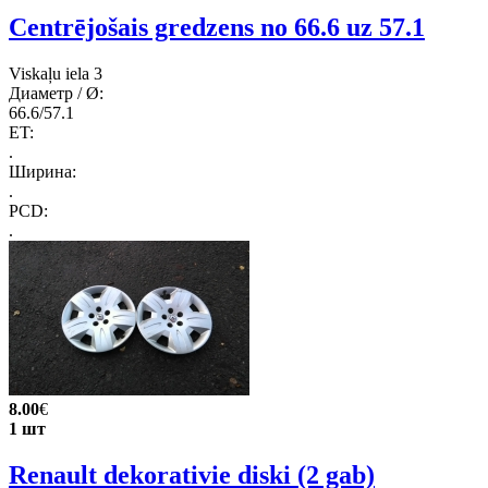
Centrējošais gredzens no 66.6 uz 57.1
Viskaļu iela 3
Диаметр / Ø:
66.6/57.1
ET:
.
Ширина:
.
PCD:
.
8.00
€
1 шт
Renault dekorativie diski (2 gab)