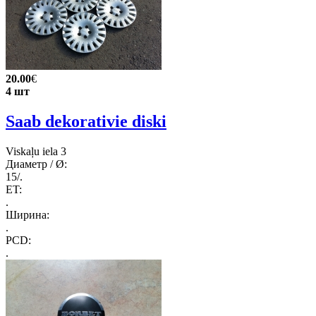
20.00
€
4 шт
Saab dekorativie diski
Viskaļu iela 3
Диаметр / Ø:
15/.
ET:
.
Ширина:
.
PCD:
.