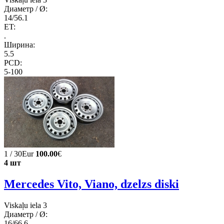
Диаметр / Ø:
14/56.1
ET:
.
Ширина:
5.5
PCD:
5-100
1 / 30Eur
100.00
€
4 шт
Mercedes Vito, Viano, dzelzs diski
Viskaļu iela 3
Диаметр / Ø:
16/66.6