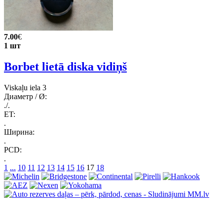
7.00
€
1 шт
Borbet lietā diska vidiņš
Viskaļu iela 3
Диаметр / Ø:
./.
ET:
.
Ширина:
.
PCD:
.
1
...
10
11
12
13
14
15
16
17
18