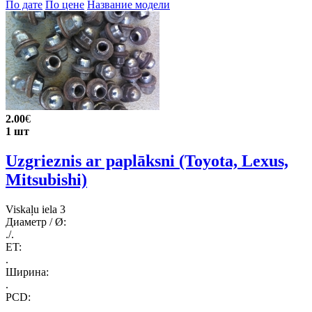
По дате
По цене
Название модели
2.00
€
1 шт
Uzgrieznis ar paplāksni (Toyota, Lexus,
Mitsubishi)
Viskaļu iela 3
Диаметр / Ø:
./.
ET:
.
Ширина:
.
PCD:
.