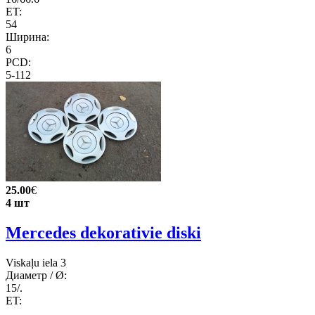
ET:
54
Ширина:
6
PCD:
5-112
25.00
€
4 шт
Mercedes dekorativie diski
Viskaļu iela 3
Диаметр / Ø:
15/.
ET:
.