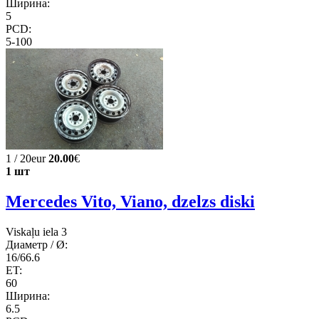
Ширина:
5
PCD:
5-100
1 / 20eur
20.00
€
1 шт
Mercedes Vito, Viano, dzelzs diski
Viskaļu iela 3
Диаметр / Ø:
16/66.6
ET:
60
Ширина:
6.5