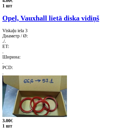
4.00
€
1 шт
Opel, Vauxhall lietā diska vidiņš
Viskaļu iela 3
Диаметр / Ø:
./.
ET:
.
Ширина:
.
PCD:
.
3.00
€
1 шт