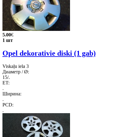
5.00
€
1 шт
Opel dekorativie diski (1 gab)
Viskaļu iela 3
Диаметр / Ø:
15/.
ET:
.
Ширина:
.
PCD:
.