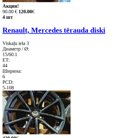
Акция!
90.00 €
120.00
€
4 шт
Renault, Mercedes tērauda diski
Viskaļu iela 3
Диаметр / Ø:
15/60.1
ET:
44
Ширина:
6
PCD:
5-108