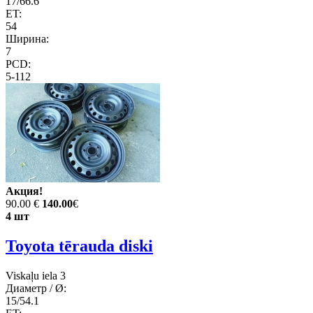
17/66.6
ET:
54
Ширина:
7
PCD:
5-112
Акция!
90.00 €
140.00
€
4 шт
Toyota tērauda diski
Viskaļu iela 3
Диаметр / Ø:
15/54.1