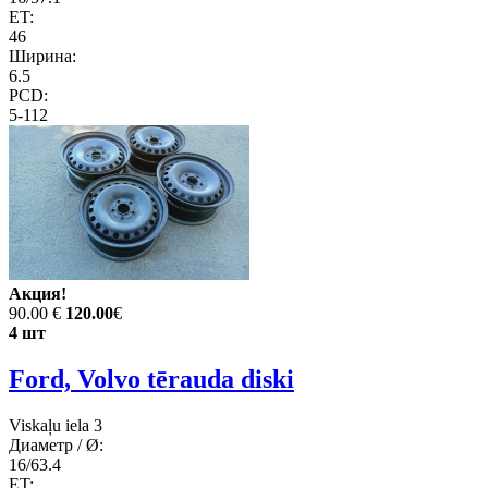
ET:
46
Ширина:
6.5
PCD:
5-112
Акция!
90.00 €
120.00
€
4 шт
Ford, Volvo tērauda diski
Viskaļu iela 3
Диаметр / Ø:
16/63.4
ET: