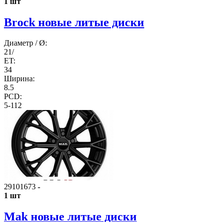
1 шт
Brock новые литые диски
Диаметр / Ø:
21/
ET:
34
Ширина:
8.5
PCD:
5-112
29101673
-
1 шт
Mak новые литые диски