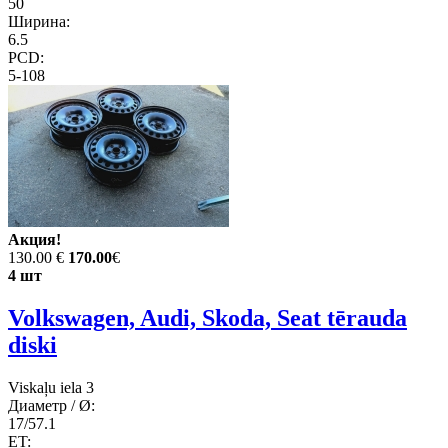
50
Ширина:
6.5
PCD:
5-108
Акция!
130.00 €
170.00
€
4 шт
Volkswagen, Audi, Skoda, Seat tērauda
diski
Viskaļu iela 3
Диаметр / Ø:
17/57.1
ET: