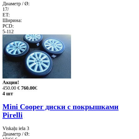
Диаметр / Ø:
17/
ET:
Ширина:
PCD:
5-112
Акция!
450.00 €
760.00
€
4 шт
Mini Cooper диски с покрышками
Pirelli
Viskaļu iela 3
Диаметр / Ø: