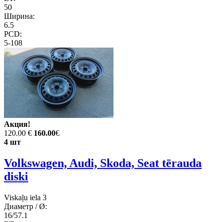
50
Ширина:
6.5
PCD:
5-108
Акция!
120.00 €
160.00
€
4 шт
Volkswagen, Audi, Skoda, Seat tērauda
diski
Viskaļu iela 3
Диаметр / Ø:
16/57.1