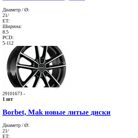
Диаметр / Ø:
21/
ET:
Ширина:
8.5
PCD:
5-112
29101673
-
1 шт
Borbet, Mak новые литые диски
Диаметр / Ø:
21/
ET: