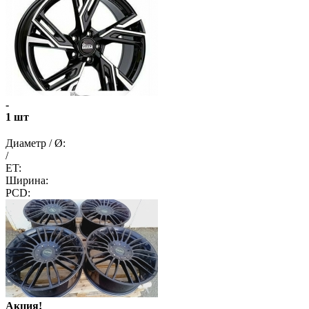
-
1 шт
Диаметр / Ø:
/
ET:
Ширина:
PCD:
Акция!