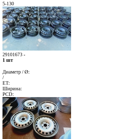
5-130
29101673
-
1 шт
Диаметр / Ø:
/
ET:
Ширина:
PCD: