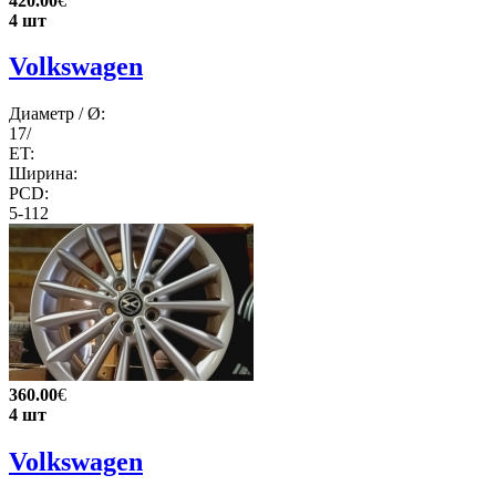
420.00
€
4 шт
Volkswagen
Диаметр / Ø:
17/
ET:
Ширина:
PCD:
5-112
360.00
€
4 шт
Volkswagen