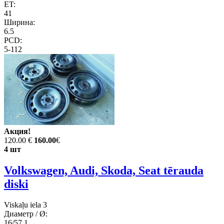
ET:
41
Ширина:
6.5
PCD:
5-112
Акция!
120.00 €
160.00
€
4 шт
Volkswagen, Audi, Skoda, Seat tērauda
diski
Viskaļu iela 3
Диаметр / Ø:
16/57.1