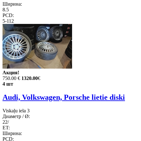
Ширина:
8.5
PCD:
5-112
Акция!
750.00 €
1320.00
€
4 шт
Audi, Volkswagen, Porsche lietie diski
Viskaļu iela 3
Диаметр / Ø:
22/
ET:
Ширина:
PCD: