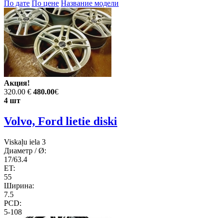
По дате
По цене
Название модели
Акция!
320.00 €
480.00
€
4 шт
Volvo, Ford lietie diski
Viskaļu iela 3
Диаметр / Ø:
17/63.4
ET:
55
Ширина:
7.5
PCD:
5-108