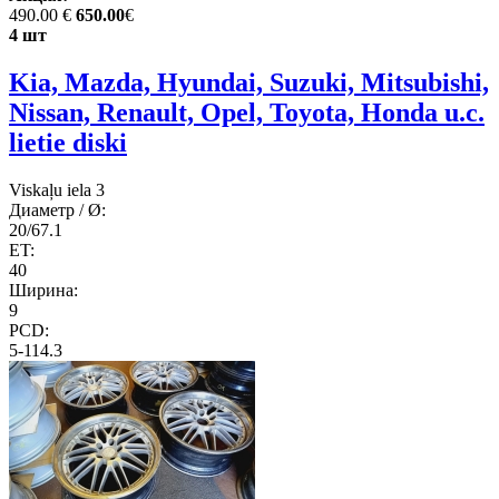
490.00 €
650.00
€
4 шт
Kia, Mazda, Hyundai, Suzuki, Mitsubishi,
Nissan, Renault, Opel, Toyota, Honda u.c.
lietie diski
Viskaļu iela 3
Диаметр / Ø:
20/67.1
ET:
40
Ширина:
9
PCD:
5-114.3