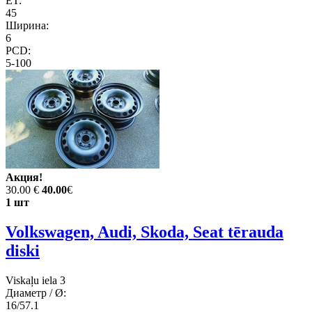
ET:
45
Ширина:
6
PCD:
5-100
Акция!
30.00 €
40.00
€
1 шт
Volkswagen, Audi, Skoda, Seat tērauda
diski
Viskaļu iela 3
Диаметр / Ø:
16/57.1