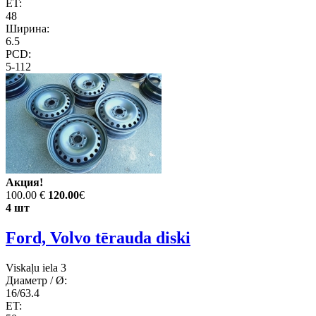
ET:
48
Ширина:
6.5
PCD:
5-112
Акция!
100.00 €
120.00
€
4 шт
Ford, Volvo tērauda diski
Viskaļu iela 3
Диаметр / Ø:
16/63.4
ET: