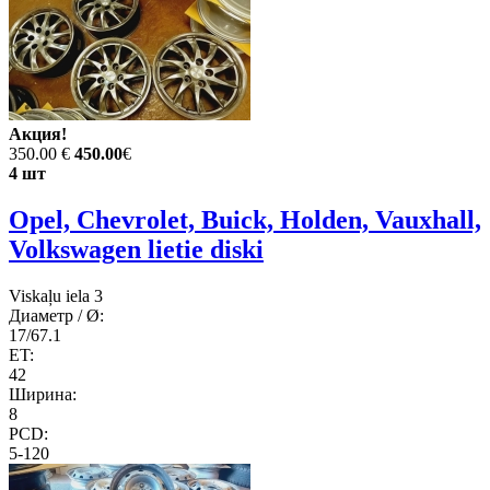
Акция!
350.00 €
450.00
€
4 шт
Opel, Chevrolet, Buick, Holden, Vauxhall,
Volkswagen lietie diski
Viskaļu iela 3
Диаметр / Ø:
17/67.1
ET:
42
Ширина:
8
PCD:
5-120