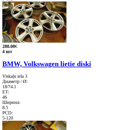
280.00
€
4 шт
BMW, Volkswagen lietie diski
Viskaļu iela 3
Диаметр / Ø:
18/74.1
ET:
46
Ширина:
8.5
PCD:
5-120