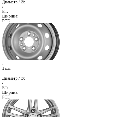
Диаметр / Ø:
/
ET:
Ширина:
PCD:
-
1 шт
Диаметр / Ø:
/
ET:
Ширина:
PCD: