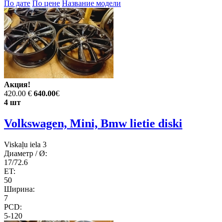
По дате
По цене
Название модели
Акция!
420.00 €
640.00
€
4 шт
Volkswagen, Mini, Bmw lietie diski
Viskaļu iela 3
Диаметр / Ø:
17/72.6
ET:
50
Ширина:
7
PCD:
5-120