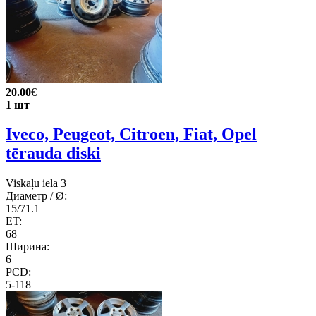
20.00
€
1 шт
Iveco, Peugeot, Citroen, Fiat, Opel
tērauda diski
Viskaļu iela 3
Диаметр / Ø:
15/71.1
ET:
68
Ширина:
6
PCD:
5-118