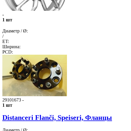
-
1 шт
Диаметр / Ø:
/
ET:
Ширина:
PCD:
29101673
-
1 шт
Distanceri Flanči, Speiseri, Фланцы
Диаметр / Ø: