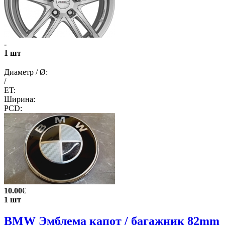
-
1 шт
Диаметр / Ø:
/
ET:
Ширина:
PCD:
10.00
€
1 шт
BMW Эмблема капот / багажник 82mm