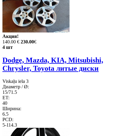
Акция!
140.00 €
230.00
€
4 шт
Dodge, Mazda, KIA, Mitsubishi,
Chrysler, Toyota литые диски
Viskaļu iela 3
Диаметр / Ø:
15/71.5
ET:
40
Ширина:
6.5
PCD:
5-114.3