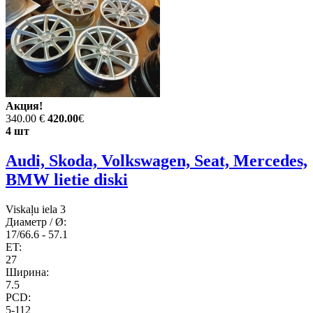
Акция!
340.00 €
420.00
€
4 шт
Audi, Skoda, Volkswagen, Seat, Mercedes,
BMW lietie diski
Viskaļu iela 3
Диаметр / Ø:
17/66.6 - 57.1
ET:
27
Ширина:
7.5
PCD:
5-112