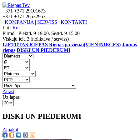
+371
+371 29101673
+371
+371 26532953
|
KOMPĀNIJA
|
SERVISS
|
KONTAKTI
Lat
|
Rus
Pirmd.- Piektd. 9-19.00, Sestd. 9-15.00
Viskaļu iela 3 (noliktava / serviss)
LIETOTAS RIEPAS
Riepas pa vienai(VIENINIECES)
Jaunas
riepas
DISKI UN PIEDERUMI
Atrast
Uz lapas
DISKI UN PIEDERUMI
Atpakaļ