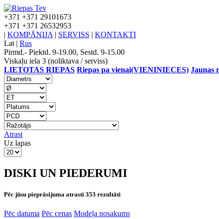
+371
+371 29101673
+371
+371 26532953
|
KOMPĀNIJA
|
SERVISS
|
KONTAKTI
Lat
|
Rus
Pirmd.- Piektd. 9-19.00, Sestd. 9-15.00
Viskaļu iela 3 (noliktava / serviss)
LIETOTAS RIEPAS
Riepas pa vienai(VIENINIECES)
Jaunas r
Atrast
Uz lapas
DISKI UN PIEDERUMI
Pēc jūsu pieprāsijuma atrasti 353 rezultāti
Pēc datuma
Pēc cenas
Modeļa nosakums