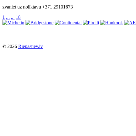
zvaniet uz noliktavu +371 29101673
1
...
...
18
© 2026
Riepastiev.lv