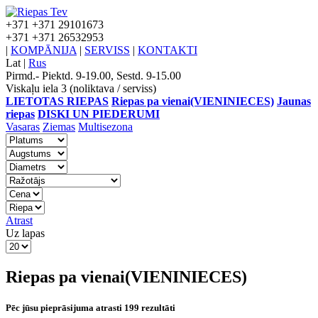
+371
+371 29101673
+371
+371 26532953
|
KOMPĀNIJA
|
SERVISS
|
KONTAKTI
Lat
|
Rus
Pirmd.- Piektd. 9-19.00, Sestd. 9-15.00
Viskaļu iela 3 (noliktava / serviss)
LIETOTAS RIEPAS
Riepas pa vienai(VIENINIECES)
Jaunas
riepas
DISKI UN PIEDERUMI
Vasaras
Ziemas
Multisezona
Atrast
Uz lapas
Riepas pa vienai(VIENINIECES)
Pēc jūsu pieprāsijuma atrasti 199 rezultāti