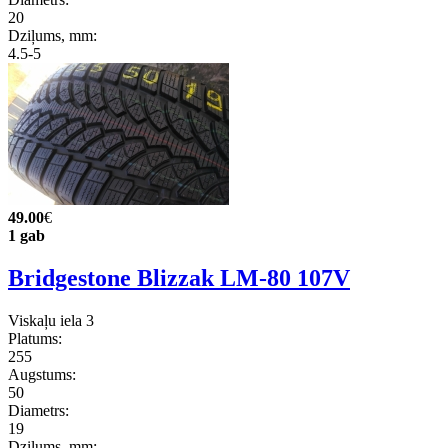
20
Dziļums, mm:
4.5-5
49.00
€
1 gab
Bridgestone Blizzak LM-80 107V
Viskaļu iela 3
Platums:
255
Augstums:
50
Diametrs:
19
Dziļums, mm: