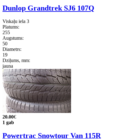
Dunlop Grandtrek SJ6 107Q
Viskaļu iela 3
Platums:
255
Augstums:
50
Diametrs:
19
Dziļums, mm:
jauna
20.00
€
1 gab
Powertrac Snowtour Van 115R