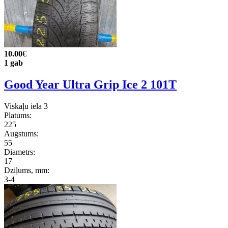
10.00
€
1 gab
Good Year Ultra Grip Ice 2 101T
Viskaļu iela 3
Platums:
225
Augstums:
55
Diametrs:
17
Dziļums, mm:
3-4