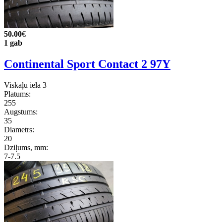
50.00
€
1 gab
Continental Sport Contact 2 97Y
Viskaļu iela 3
Platums:
255
Augstums:
35
Diametrs:
20
Dziļums, mm:
7-7.5