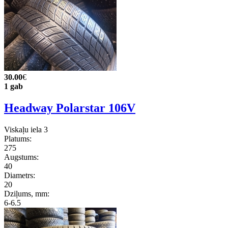
30.00
€
1 gab
Headway Polarstar 106V
Viskaļu iela 3
Platums:
275
Augstums:
40
Diametrs:
20
Dziļums, mm:
6-6.5