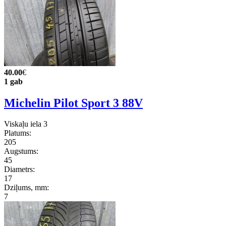
40.00
€
1 gab
Michelin Pilot Sport 3 88V
Viskaļu iela 3
Platums:
205
Augstums:
45
Diametrs:
17
Dziļums, mm:
7