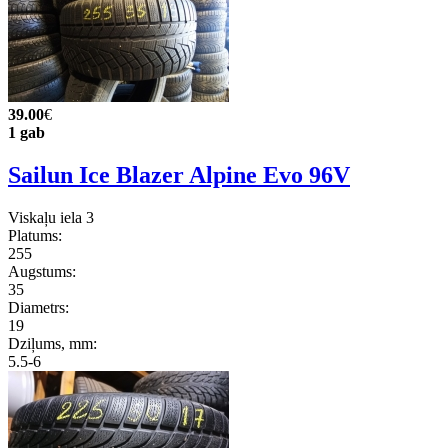
39.00
€
1 gab
Sailun Ice Blazer Alpine Evo 96V
Viskaļu iela 3
Platums:
255
Augstums:
35
Diametrs:
19
Dziļums, mm:
5.5-6