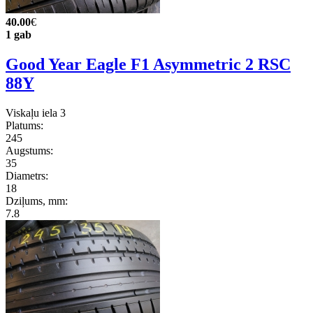
40.00
€
1 gab
Good Year Eagle F1 Asymmetric 2 RSC
88Y
Viskaļu iela 3
Platums:
245
Augstums:
35
Diametrs:
18
Dziļums, mm:
7.8