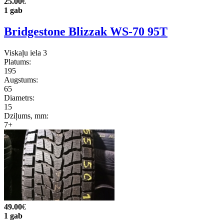
25.00
€
1 gab
Bridgestone Blizzak WS-70 95T
Viskaļu iela 3
Platums:
195
Augstums:
65
Diametrs:
15
Dziļums, mm:
7+
49.00
€
1 gab