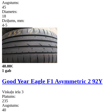
Augstums:
45
Diametrs:
18
Dziļums, mm:
4-5
40.00
€
1 gab
Good Year Eagle F1 Asymmetric 2 92Y
Viskaļu iela 3
Platums:
235
Augstums:
40