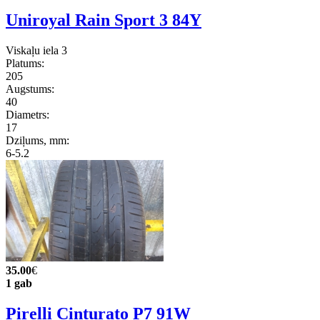
Uniroyal Rain Sport 3 84Y
Viskaļu iela 3
Platums:
205
Augstums:
40
Diametrs:
17
Dziļums, mm:
6-5.2
35.00
€
1 gab
Pirelli Cinturato P7 91W