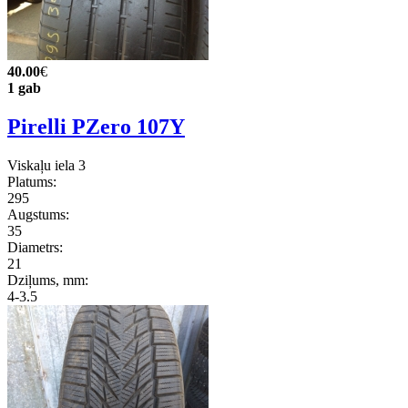
40.00
€
1 gab
Pirelli PZero 107Y
Viskaļu iela 3
Platums:
295
Augstums:
35
Diametrs:
21
Dziļums, mm:
4-3.5