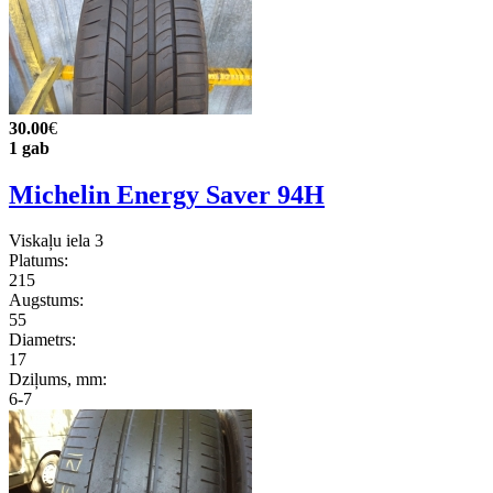
30.00
€
1 gab
Michelin Energy Saver 94H
Viskaļu iela 3
Platums:
215
Augstums:
55
Diametrs:
17
Dziļums, mm:
6-7