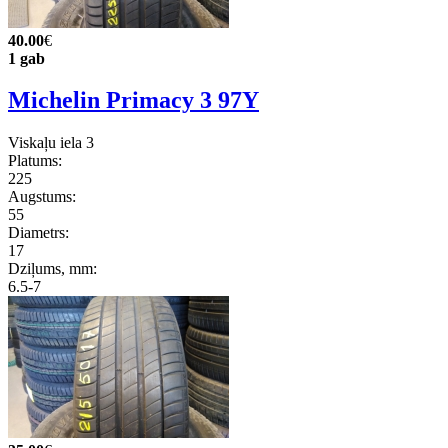
40.00
€
1 gab
Michelin Primacy 3 97Y
Viskaļu iela 3
Platums:
225
Augstums:
55
Diametrs:
17
Dziļums, mm:
6.5-7