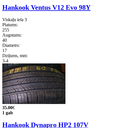
Hankook Ventus V12 Evo 98Y
Viskaļu iela 3
Platums:
255
Augstums:
40
Diametrs:
17
Dziļums, mm:
3-4
35.00
€
1 gab
Hankook Dynapro HP2 107V