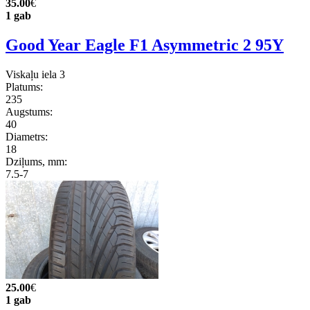
35.00
€
1 gab
Good Year Eagle F1 Asymmetric 2 95Y
Viskaļu iela 3
Platums:
235
Augstums:
40
Diametrs:
18
Dziļums, mm:
7.5-7
25.00
€
1 gab