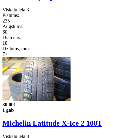
Viskaļu iela 3
Platums:
235
Augstums:
60
Diametrs:
18
Dziļums, mm:
7+
30.00
€
1 gab
Michelin Latitude X-Ice 2 100T
Viskaļu iela 3