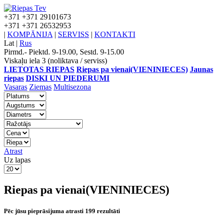
+371
+371 29101673
+371
+371 26532953
|
KOMPĀNIJA
|
SERVISS
|
KONTAKTI
Lat
|
Rus
Pirmd.- Piektd. 9-19.00, Sestd. 9-15.00
Viskaļu iela 3 (noliktava / serviss)
LIETOTAS RIEPAS
Riepas pa vienai(VIENINIECES)
Jaunas
riepas
DISKI UN PIEDERUMI
Vasaras
Ziemas
Multisezona
Atrast
Uz lapas
Riepas pa vienai(VIENINIECES)
Pēc jūsu pieprāsijuma atrasti 199 rezultāti