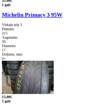
35.00
€
1 gab
Michelin Primacy 3 95W
Viskaļu iela 3
Platums:
215
Augstums:
50
Diametrs:
17
Dziļums, mm:
6+
15.00
€
1 gab