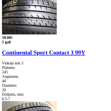
50.00
€
1 gab
Continental Sport Contact 3 99Y
Viskaļu iela 3
Platums:
245
Augstums:
40
Diametrs:
20
Dziļums, mm:
6.5-7