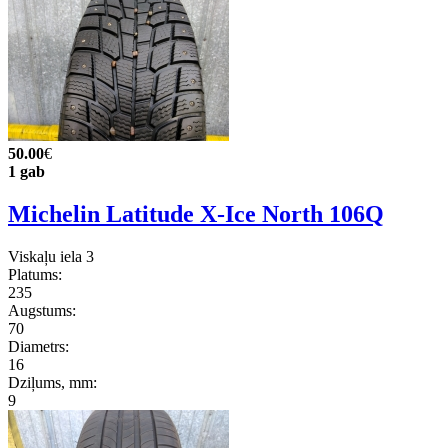
50.00
€
1 gab
Michelin Latitude X-Ice North 106Q
Viskaļu iela 3
Platums:
235
Augstums:
70
Diametrs:
16
Dziļums, mm:
9