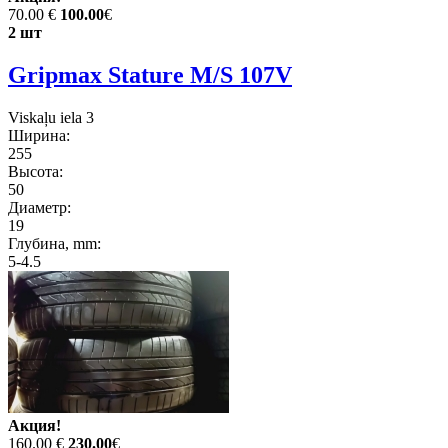
70.00 €
100.00
€
2 шт
Gripmax Stature M/S 107V
Viskaļu iela 3
Ширина:
255
Высота:
50
Диаметр:
19
Глубина, mm:
5-4.5
Акция!
160.00 €
230.00
€