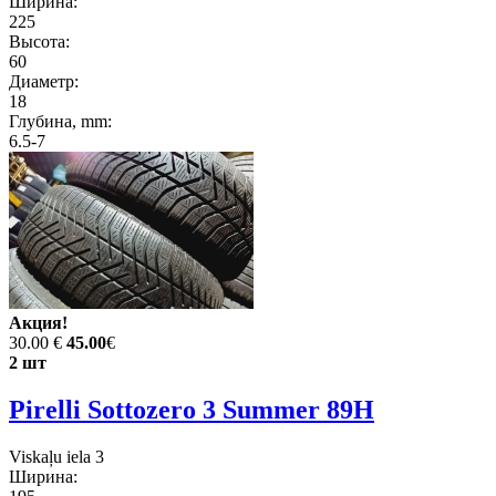
Ширина:
225
Высота:
60
Диаметр:
18
Глубина, mm:
6.5-7
Акция!
30.00 €
45.00
€
2 шт
Pirelli Sottozero 3 Summer 89H
Viskaļu iela 3
Ширина: