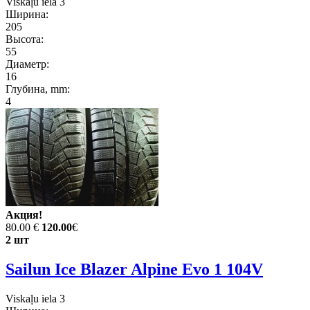
Viskaļu iela 3
Ширина:
205
Высота:
55
Диаметр:
16
Глубина, mm:
4
Акция!
80.00 €
120.00
€
2 шт
Sailun Ice Blazer Alpine Evo 1 104V
Viskaļu iela 3