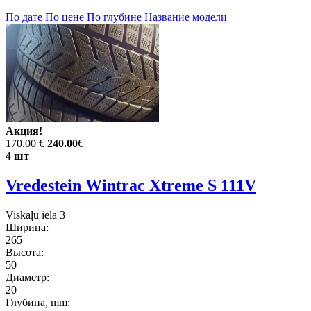
По дате
По цене
По глубине
Название модели
Акция!
170.00 €
240.00
€
4 шт
Vredestein Wintrac Xtreme S 111V
Viskaļu iela 3
Ширина:
265
Высота:
50
Диаметр:
20
Глубина, mm: