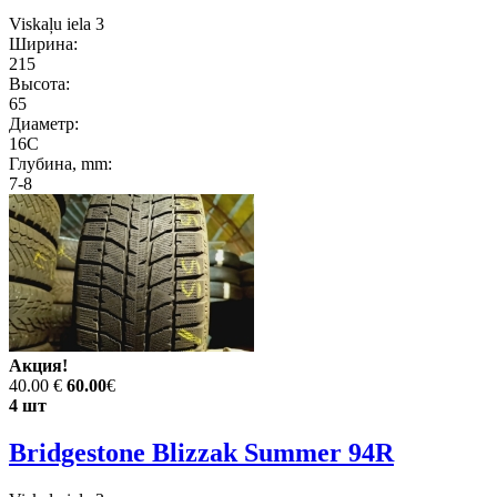
Viskaļu iela 3
Ширина:
215
Высота:
65
Диаметр:
16C
Глубина, mm:
7-8
Акция!
40.00 €
60.00
€
4 шт
Bridgestone Blizzak Summer 94R