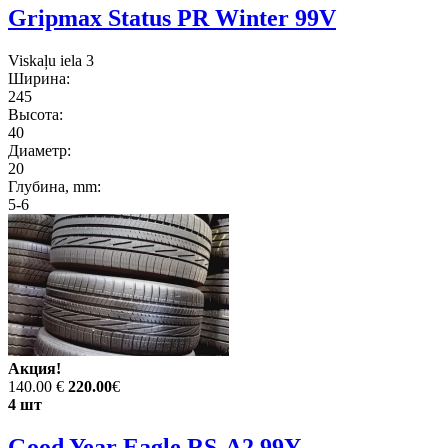
Gripmax Status PR Winter 99V
Viskaļu iela 3
Ширина:
245
Высота:
40
Диаметр:
20
Глубина, mm:
5-6
Акция!
140.00 €
220.00
€
4 шт
Good Year Eagle RS-A2 99Y