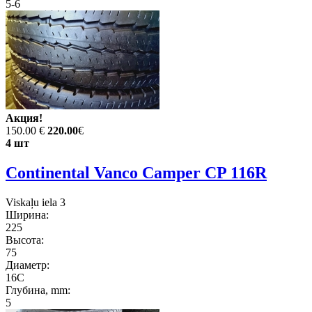
5-6
Акция!
150.00 €
220.00
€
4 шт
Continental Vanco Camper CP 116R
Viskaļu iela 3
Ширина:
225
Высота:
75
Диаметр:
16C
Глубина, mm:
5