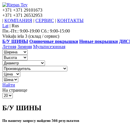
+371
+371 29101673
+371
+371 26532953
|
КОМПАНИЯ
|
СЕРВИС
|
КОНТАКТЫ
Lat
|
Rus
Пн.-Пт.: 9:00-19:00 Сб.: 9:00-15:00
Viskaļu iela 3 (склад / сервис)
Б/У ШИНЫ
Одиночные покрышки
Новые покрышки
ДИС
Летняя
Зимняя
Мультисезонная
Найти
На странице
Б/У ШИНЫ
По вашему запросу найдено 566 результатов