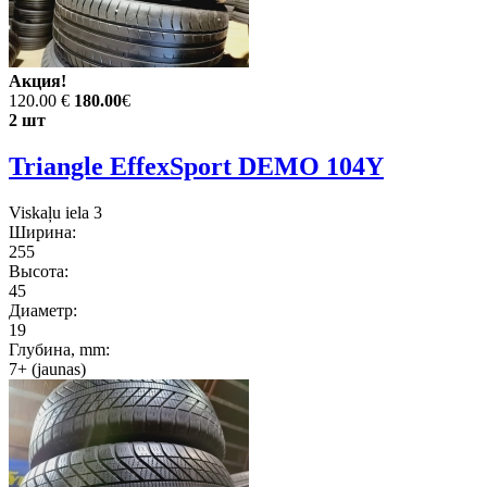
Акция!
120.00 €
180.00
€
2 шт
Triangle EffexSport DEMO 104Y
Viskaļu iela 3
Ширина:
255
Высота:
45
Диаметр:
19
Глубина, mm:
7+ (jaunas)