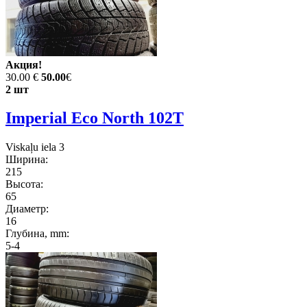
Акция!
30.00 €
50.00
€
2 шт
Imperial Eco North 102T
Viskaļu iela 3
Ширина:
215
Высота:
65
Диаметр:
16
Глубина, mm:
5-4