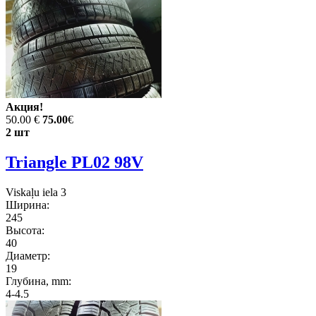
Акция!
50.00 €
75.00
€
2 шт
Triangle PL02 98V
Viskaļu iela 3
Ширина:
245
Высота:
40
Диаметр:
19
Глубина, mm:
4-4.5