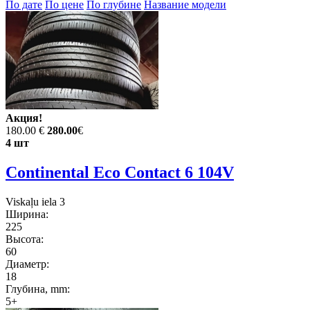
По дате
По цене
По глубине
Название модели
Акция!
180.00 €
280.00
€
4 шт
Continental Eco Contact 6 104V
Viskaļu iela 3
Ширина:
225
Высота:
60
Диаметр:
18
Глубина, mm:
5+