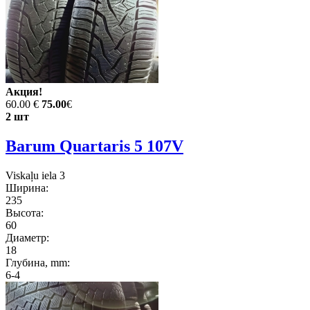
Акция!
60.00 €
75.00
€
2 шт
Barum Quartaris 5 107V
Viskaļu iela 3
Ширина:
235
Высота:
60
Диаметр:
18
Глубина, mm:
6-4