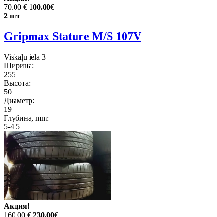
70.00 €
100.00
€
2 шт
Gripmax Stature M/S 107V
Viskaļu iela 3
Ширина:
255
Высота:
50
Диаметр:
19
Глубина, mm:
5-4.5
Акция!
160.00 €
230.00
€