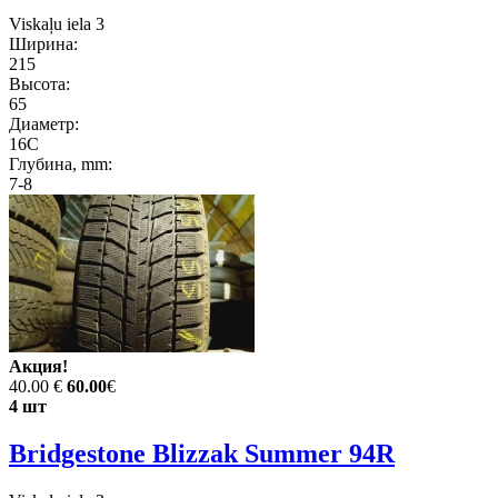
Viskaļu iela 3
Ширина:
215
Высота:
65
Диаметр:
16C
Глубина, mm:
7-8
Акция!
40.00 €
60.00
€
4 шт
Bridgestone Blizzak Summer 94R