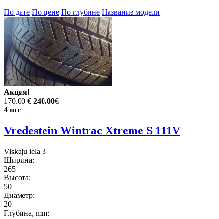
По дате
По цене
По глубине
Название модели
Акция!
170.00 €
240.00
€
4 шт
Vredestein Wintrac Xtreme S 111V
Viskaļu iela 3
Ширина:
265
Высота:
50
Диаметр:
20
Глубина, mm: