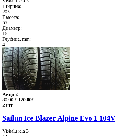
Viskaļu iela 3
Ширина:
205
Высота:
55
Диаметр:
16
Глубина, mm:
4
Акция!
80.00 €
120.00
€
2 шт
Sailun Ice Blazer Alpine Evo 1 104V
Viskaļu iela 3