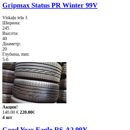
Gripmax Status PR Winter 99V
Viskaļu iela 3
Ширина:
245
Высота:
40
Диаметр:
20
Глубина, mm:
5-6
Акция!
140.00 €
220.00
€
4 шт
Good Year Eagle RS-A2 99Y