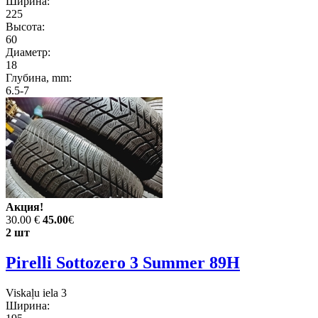
Ширина:
225
Высота:
60
Диаметр:
18
Глубина, mm:
6.5-7
Акция!
30.00 €
45.00
€
2 шт
Pirelli Sottozero 3 Summer 89H
Viskaļu iela 3
Ширина: