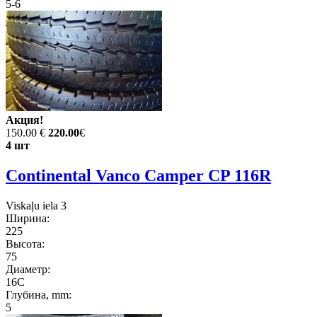
5-6
Акция!
150.00 €
220.00
€
4 шт
Continental Vanco Camper CP 116R
Viskaļu iela 3
Ширина:
225
Высота:
75
Диаметр:
16C
Глубина, mm:
5