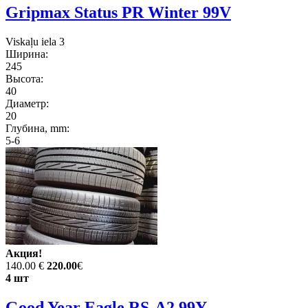
Gripmax Status PR Winter 99V
Viskaļu iela 3
Ширина:
245
Высота:
40
Диаметр:
20
Глубина, mm:
5-6
Акция!
140.00 €
220.00
€
4 шт
Good Year Eagle RS-A2 99Y