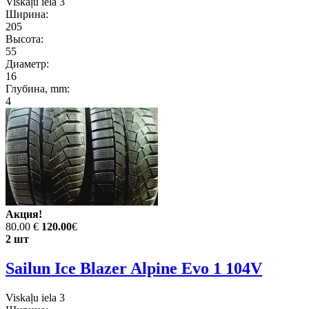
Viskaļu iela 3
Ширина:
205
Высота:
55
Диаметр:
16
Глубина, mm:
4
Акция!
80.00 €
120.00
€
2 шт
Sailun Ice Blazer Alpine Evo 1 104V
Viskaļu iela 3