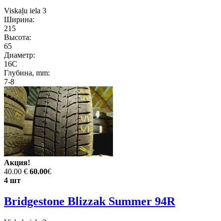
Viskaļu iela 3
Ширина:
215
Высота:
65
Диаметр:
16C
Глубина, mm:
7-8
Акция!
40.00 €
60.00
€
4 шт
Bridgestone Blizzak Summer 94R