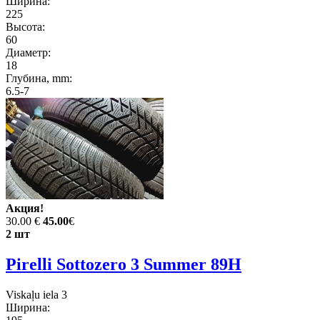
Ширина:
225
Высота:
60
Диаметр:
18
Глубина, mm:
6.5-7
Акция!
30.00 €
45.00
€
2 шт
Pirelli Sottozero 3 Summer 89H
Viskaļu iela 3
Ширина: