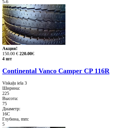
5-6
Акция!
150.00 €
220.00
€
4 шт
Continental Vanco Camper CP 116R
Viskaļu iela 3
Ширина:
225
Высота:
75
Диаметр:
16C
Глубина, mm:
5