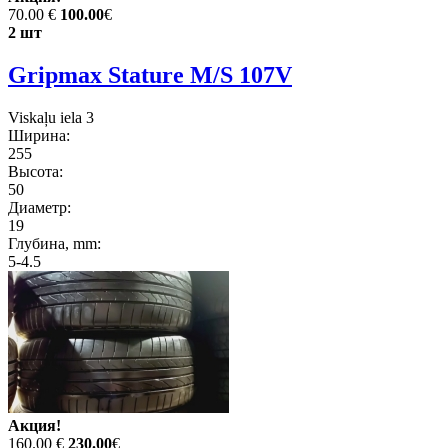
70.00 €
100.00
€
2 шт
Gripmax Stature M/S 107V
Viskaļu iela 3
Ширина:
255
Высота:
50
Диаметр:
19
Глубина, mm:
5-4.5
Акция!
160.00 €
230.00
€