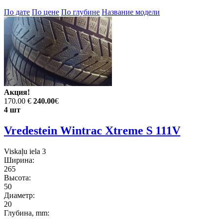
По дате
По цене
По глубине
Название модели
Акция!
170.00 €
240.00
€
4 шт
Vredestein Wintrac Xtreme S 111V
Viskaļu iela 3
Ширина:
265
Высота:
50
Диаметр:
20
Глубина, mm: